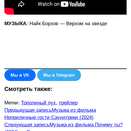
МУЗЫКА:
Найк Борзов — Верхом на звезде
Мы в VK
Мы в Telegram
Смотреть также:
Метки
:
Тополиный пух
,
трейлер
Еще
Предыдущая запись
Музыка из фильма
Неприличные гости Саундтреки (2024)
статьи
Следующая запись
Музыка из фильма Почему ты?