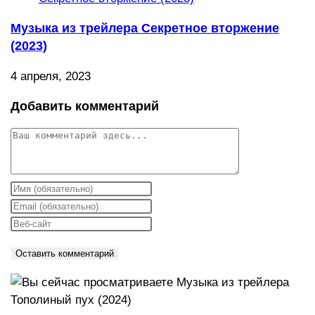
Музыка из трейлера Секретное вторжение
(2023)
4 апреля, 2023
Добавить комментарий
Комментарий
Введите
свое
Введите
имя
свой
Введите
или
email-
URL
имя
адрес,
вашего
пользователя,
чтобы
веб-
чтобы
прокомментировать
сайта
прокомментировать
(необязательно)