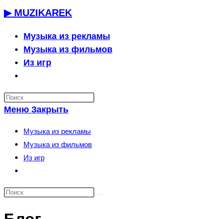
Перейти
▶ MUZIKAREK
к
содержимому
Музыка из рекламы
Музыка из фильмов
Из игр
Переключить
поиск
по
Меню
Закрыть
веб-
сайту
Музыка из рекламы
Музыка из фильмов
Из игр
Переключить
поиск
по
веб-