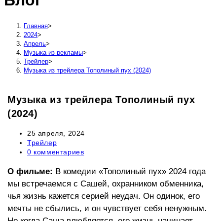
Блог
сайту
Главная
>
2024
>
Апрель
>
Музыка из рекламы
>
Трейлер
>
Музыка из трейлера Тополиный пух (2024)
Музыка из трейлера Тополиный пух
(2024)
Запись
25 апреля, 2024
опубликована:
Рубрика
Трейлер
записи:
Комментарии
0 комментариев
к
записи:
О фильме:
В комедии «Тополиный пух» 2024 года
мы встречаемся с Сашей, охранником обменника,
чья жизнь кажется серией неудач. Он одинок, его
мечты не сбылись, и он чувствует себя ненужным.
Но когда Саша влюбляется, его жизнь начинает