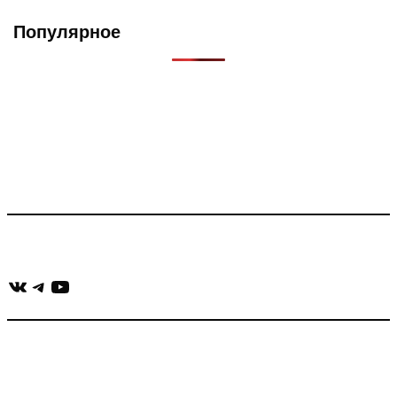
Популярное
Что такое Muzikarek?
Проект содержит информацию о музыке из рекламных
роликов, фильмов, сериалов и анонсов. Узнайте названия
треков, исполнителей и композиторов.
Присоединяйся:
ВКонтакте
Telegram
YouTube
muzikaizreklamy@gmail.com