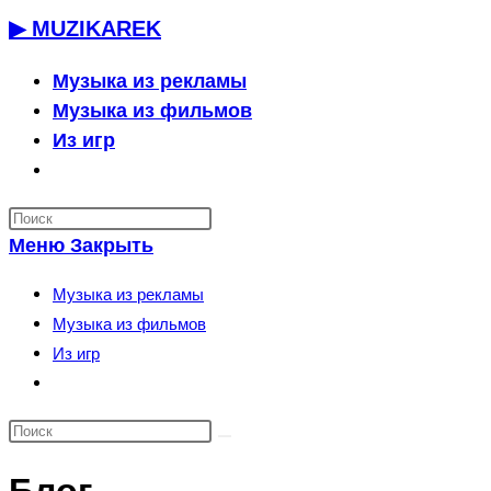
Перейти
▶ MUZIKAREK
к
содержимому
Музыка из рекламы
Музыка из фильмов
Из игр
Переключить
поиск
по
Меню
Закрыть
веб-
сайту
Музыка из рекламы
Музыка из фильмов
Из игр
Переключить
поиск
по
веб-