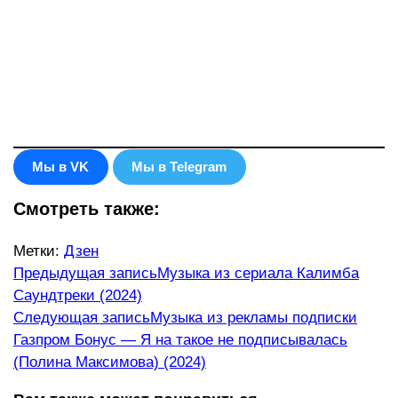
Мы в VK
Мы в Telegram
Смотреть также:
Метки
:
Дзен
Еще
Предыдущая запись
Музыка из сериала Калимба
Саундтреки (2024)
статьи
Следующая запись
Музыка из рекламы подписки
Газпром Бонус — Я на такое не подписывалась
(Полина Максимова) (2024)