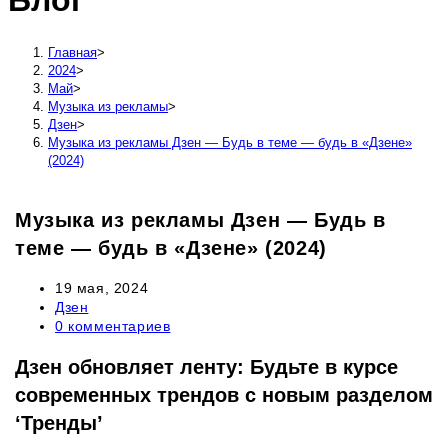
Блог
сайту
Главная
>
2024
>
Май
>
Музыка из рекламы
>
Дзен
>
Музыка из рекламы Дзен — Будь в теме — будь в «Дзене»
(2024)
Музыка из рекламы Дзен — Будь в
теме — будь в «Дзене» (2024)
Запись
19 мая, 2024
опубликована:
Рубрика
Дзен
записи:
Комментарии
0 комментариев
к
записи:
Дзен обновляет ленту: Будьте в курсе
современных трендов с новым разделом
‘Тренды’