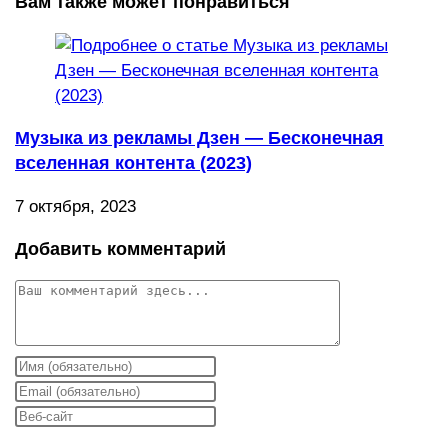
Вам также может понравиться
Музыка из рекламы Дзен — Бесконечная
вселенная контента (2023)
7 октября, 2023
Добавить комментарий
Комментарий
Введите
свое
Введите
имя
свой
Введите
или
email-
URL