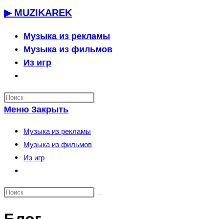
Перейти
▶ MUZIKAREK
к
содержимому
Музыка из рекламы
Музыка из фильмов
Из игр
Переключить
поиск
по
Меню
Закрыть
веб-
сайту
Музыка из рекламы
Музыка из фильмов
Из игр
Переключить
поиск
по
веб-