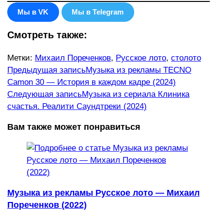
Мы в VK
Мы в Telegram
Смотреть также:
Метки
:
Михаил Пореченков
,
Русское лото
,
столото
Еще
Предыдущая запись
Музыка из рекламы TECNO
Camon 30 — История в каждом кадре (2024)
статьи
Следующая запись
Музыка из сериала Клиника
счастья. Реалити Саундтреки (2024)
Вам также может понравиться
Музыка из рекламы Русское лото — Михаил
Пореченков (2022)