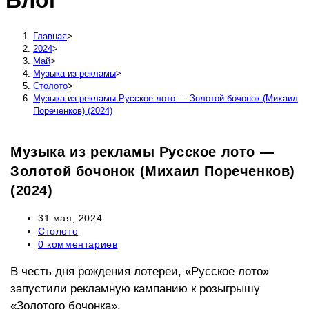
Блог
сайту
Главная
>
2024
>
Май
>
Музыка из рекламы
>
Столото
>
Музыка из рекламы Русское лото — Золотой бочонок (Михаил
Пореченков) (2024)
Музыка из рекламы Русское лото —
Золотой бочонок (Михаил Пореченков)
(2024)
Запись
31 мая, 2024
опубликована:
Рубрика
Столото
записи:
Комментарии
0 комментариев
к
записи:
В честь дня рождения лотереи, «Русское лото»
запустили рекламную кампанию к розыгрышу
«Золотого бочонка».