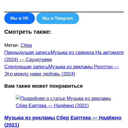
Мы в VK
Мы в Telegram
Смотреть также:
Метки
:
Сбер
Еще
Предыдущая запись
Музыка из сериала На автомате
(2024) — Саундтреки
статьи
Следующая запись
Музыка из рекламы Роллтон —
Это между нами любовь (2024)
Вам также может понравиться
Музыка из рекламы Сбер Еаптека — Надёжно
(2021)