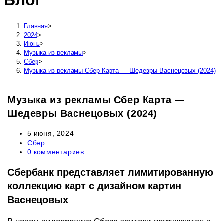
Блог
сайту
Главная
>
2024
>
Июнь
>
Музыка из рекламы
>
Сбер
>
Музыка из рекламы Сбер Карта — Шедевры Васнецовых (2024)
Музыка из рекламы Сбер Карта —
Шедевры Васнецовых (2024)
Запись
5 июня, 2024
опубликована:
Рубрика
Сбер
записи:
Комментарии
0 комментариев
к
записи:
Сбербанк представляет лимитированную
коллекцию карт с дизайном картин
Васнецовых