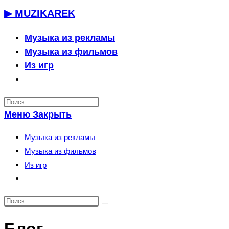
Перейти
▶ MUZIKAREK
к
содержимому
Музыка из рекламы
Музыка из фильмов
Из игр
Переключить
поиск
по
Меню
Закрыть
веб-
сайту
Музыка из рекламы
Музыка из фильмов
Из игр
Переключить
поиск
по
веб-