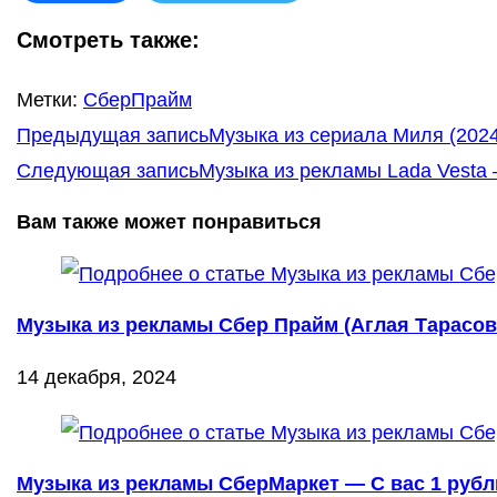
Смотреть также:
Метки
:
СберПрайм
Еще
Предыдущая запись
Музыка из сериала Миля (202
статьи
Следующая запись
Музыка из рекламы Lada Vesta 
Вам также может понравиться
Музыка из рекламы Сбер Прайм (Аглая Тарасова
14 декабря, 2024
Музыка из рекламы СберМаркет — С вас 1 рубль