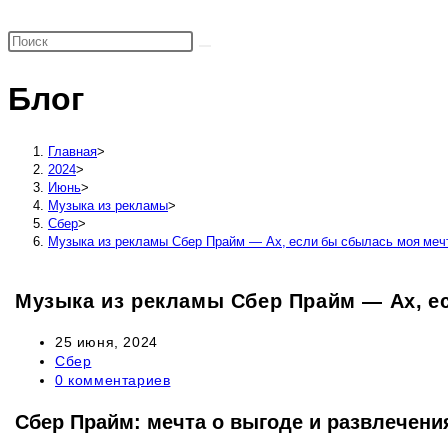
поиск
по
веб-
Блог
сайту
Главная
>
2024
>
Июнь
>
Музыка из рекламы
>
Сбер
>
Музыка из рекламы Сбер Прайм — Ах, если бы сбылась моя мечт
Музыка из рекламы Сбер Прайм — Ах, ес
Запись
25 июня, 2024
опубликована:
Рубрика
Сбер
записи:
Комментарии
0 комментариев
к
записи:
Сбер Прайм: мечта о выгоде и развлечени