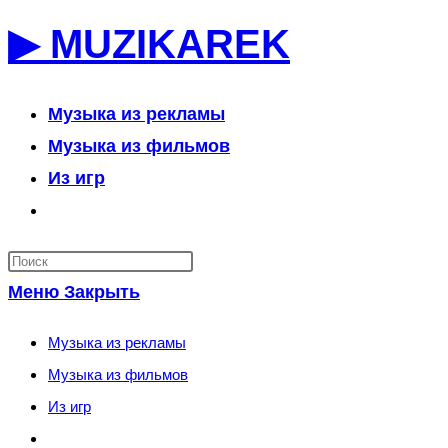
Перейти
▶ MUZIKAREK
к
содержимому
Музыка из рекламы
Музыка из фильмов
Из игр
Переключить
поиск
по
Меню
Закрыть
веб-
сайту
Музыка из рекламы
Музыка из фильмов
Из игр
Переключить