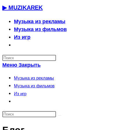
Перейти
▶ MUZIKAREK
к
содержимому
Музыка из рекламы
Музыка из фильмов
Из игр
Переключить
поиск
по
Меню
Закрыть
веб-
сайту
Музыка из рекламы
Музыка из фильмов
Из игр
Переключить
поиск
по
веб-