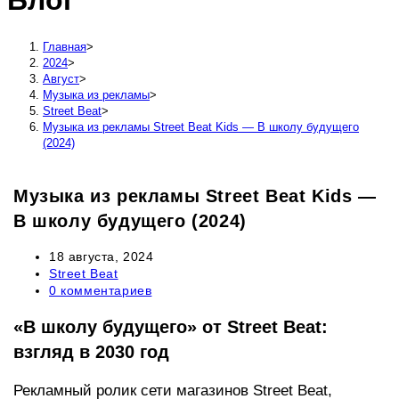
Блог
сайту
Главная
>
2024
>
Август
>
Музыка из рекламы
>
Street Beat
>
Музыка из рекламы Street Beat Kids — В школу будущего
(2024)
Музыка из рекламы Street Beat Kids —
В школу будущего (2024)
Запись
18 августа, 2024
опубликована:
Рубрика
Street Beat
записи:
Комментарии
0 комментариев
к
записи:
«В школу будущего» от Street Beat:
взгляд в 2030 год
Рекламный ролик сети магазинов Street Beat,