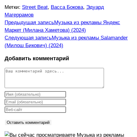
Метки
:
Street Beat
,
Васса Бокова
,
Эдуард
Магеррамов
Еще
Предыдущая запись
Музыка из рекламы Яндекс
Маркет (Милана Хаметова) (2024)
статьи
Следующая запись
Музыка из рекламы Salamander
(Милош Бикович) (2024)
Добавить комментарий
Комментарий
Введите
свое
Введите
имя
свой
Введите
или
email-
URL
имя
адрес,
вашего
пользователя,
чтобы
веб-