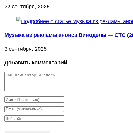
22 сентября, 2025
Музыка из рекламы анонса Виноделы — СТС (2
3 сентября, 2025
Добавить комментарий
Комментарий
Введите
свое
Введите
имя
свой
Введите
или
email-
URL