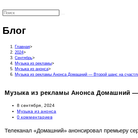
поиск
по
веб-
Блог
сайту
Главная
>
2024
>
Сентябрь
>
Музыка из рекламы
>
Музыка из анонса
>
Музыка из рекламы Анонса Домашний — Второй шанс на счастли
Музыка из рекламы Анонса Домашний — 
Запись
8 сентября, 2024
опубликована:
Рубрика
Музыка из анонса
записи:
Комментарии
0 комментариев
к
записи:
Телеканал «Домашний» анонсировал премьеру сер