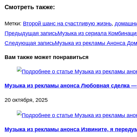
Смотреть также:
Метки
:
Второй шанс на счастливую жизнь
,
домашн
Еще
Предыдущая запись
Музыка из сериала Комбинаци
статьи
Следующая запись
Музыка из рекламы Анонса До
Вам также может понравиться
Музыка из рекламы анонса Любовная сделка —
20 октября, 2025
Музыка из рекламы анонса Извините, я переду