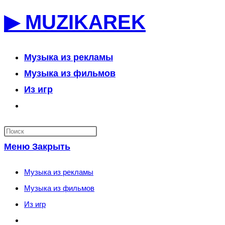
Перейти
▶ MUZIKAREK
к
содержимому
Музыка из рекламы
Музыка из фильмов
Из игр
Переключить
поиск
по
Меню
Закрыть
веб-
сайту
Музыка из рекламы
Музыка из фильмов
Из игр
Переключить