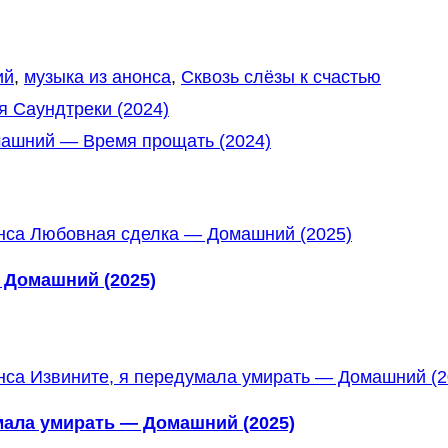
ий
,
музыка из анонса
,
Сквозь слёзы к счастью
я Саундтреки (2024)
машний — Время прощать (2024)
 Домашний (2025)
мала умирать — Домашний (2025)