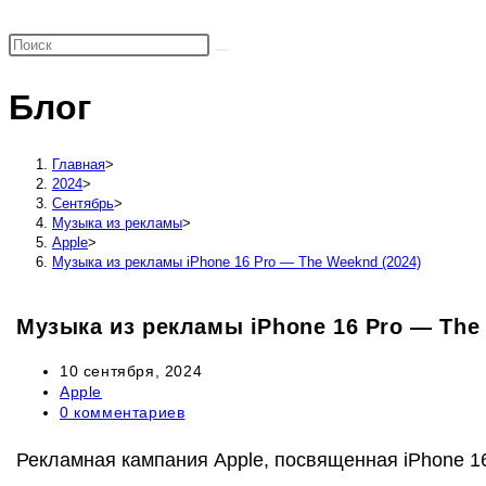
поиск
по
веб-
Блог
сайту
Главная
>
2024
>
Сентябрь
>
Музыка из рекламы
>
Apple
>
Музыка из рекламы iPhone 16 Pro — The Weeknd (2024)
Музыка из рекламы iPhone 16 Pro — The
Запись
10 сентября, 2024
опубликована:
Рубрика
Apple
записи:
Комментарии
0 комментариев
к
записи:
Рекламная кампания Apple, посвященная iPhone 16