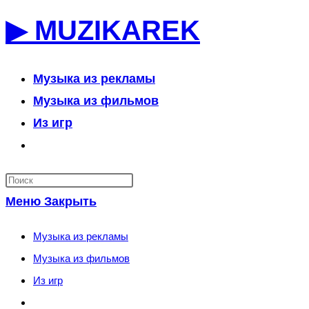
Перейти
▶ MUZIKAREK
к
содержимому
Музыка из рекламы
Музыка из фильмов
Из игр
Переключить
поиск
по
Меню
Закрыть
веб-
сайту
Музыка из рекламы
Музыка из фильмов
Из игр
Переключить