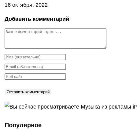
16 октября, 2022
Добавить комментарий
Комментарий
Введите
свое
Введите
имя
свой
Введите
или
email-
URL
имя
адрес,
вашего
пользователя,
чтобы
веб-
чтобы
прокомментировать
сайта
прокомментировать
(необязательно)
Популярное