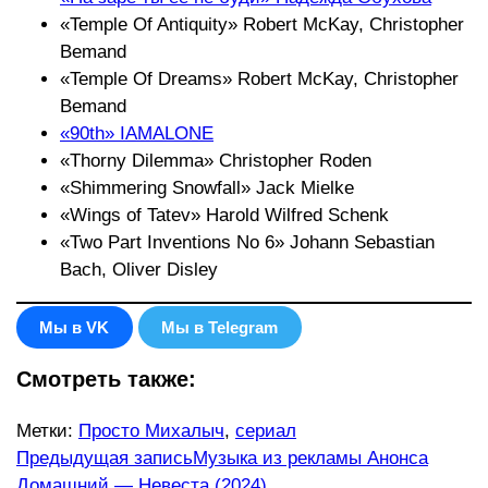
«Temple Of Antiquity» Robert McKay, Christopher
Bemand
«Temple Of Dreams» Robert McKay, Christopher
Bemand
«90th» IAMALONE
«Thorny Dilemma» Christopher Roden
«Shimmering Snowfall» Jack Mielke
«Wings of Tatev» Harold Wilfred Schenk
«Two Part Inventions No 6» Johann Sebastian
Bach, Oliver Disley
Мы в VK
Мы в Telegram
Смотреть также:
Метки
:
Просто Михалыч
,
сериал
Еще
Предыдущая запись
Музыка из рекламы Анонса
Домашний — Невеста (2024)