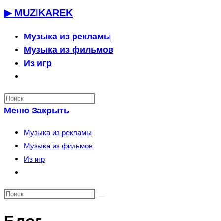
Перейти
▶ MUZIKAREK
к
содержимому
Музыка из рекламы
Музыка из фильмов
Из игр
Переключить
поиск
по
Меню
Закрыть
веб-
сайту
Музыка из рекламы
Музыка из фильмов
Из игр
Переключить
поиск
по
веб-