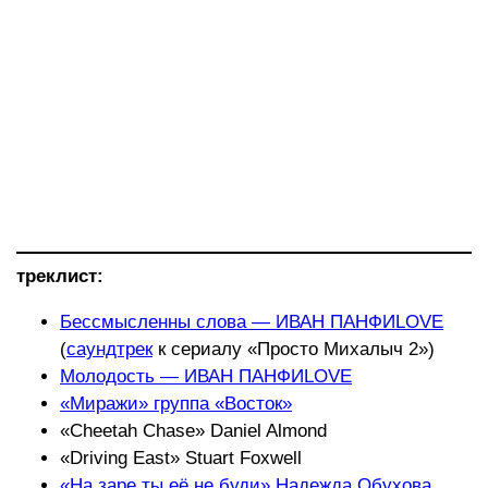
треклист:
Бессмысленны слова — ИВАН ПАНФИLOVE
(
саундтрек
к сериалу «Просто Михалыч 2»)
Молодость — ИВАН ПАНФИLOVE
«Миражи» группа «Восток»
«Cheetah Chase» Daniel Almond
«Driving East» Stuart Foxwell
«На заре ты её не буди» Надежда Обухова