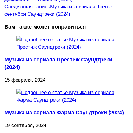
статьи
Следующая запись
Музыка из сериала Третье
сентября Саундтреки (2024)
Вам также может понравиться
Музыка из сериала Престиж Саундтреки
(2024)
15 февраля, 2024
Музыка из сериала Фарма Саундтреки (2024)
19 сентября, 2024