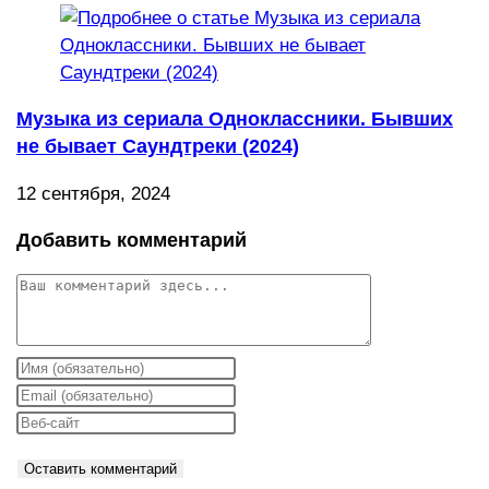
Музыка из сериала Одноклассники. Бывших
не бывает Саундтреки (2024)
12 сентября, 2024
Добавить комментарий
Комментарий
Введите
свое
Введите
имя
свой
Введите
или
email-
URL
имя
адрес,
вашего