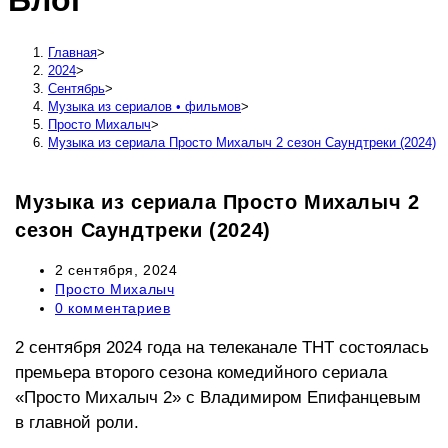
Блог
сайту
Главная
>
2024
>
Сентябрь
>
Музыка из сериалов • фильмов
>
Просто Михалыч
>
Музыка из сериала Просто Михалыч 2 сезон Саундтреки (2024)
Музыка из сериала Просто Михалыч 2
сезон Саундтреки (2024)
Запись
2 сентября, 2024
опубликована:
Рубрика
Просто Михалыч
записи:
Комментарии
0 комментариев
к
записи:
2 сентября 2024 года на телеканале ТНТ состоялась
премьера второго сезона комедийного сериала
«Просто Михалыч 2» с Владимиром Епифанцевым
в главной роли.