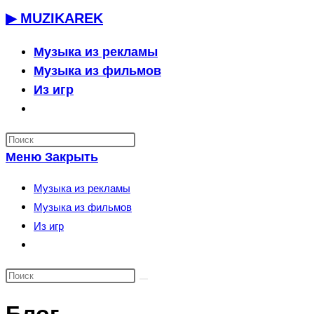
Перейти
▶ MUZIKAREK
к
содержимому
Музыка из рекламы
Музыка из фильмов
Из игр
Переключить
поиск
по
Меню
Закрыть
веб-
сайту
Музыка из рекламы
Музыка из фильмов
Из игр
Переключить
поиск
по
веб-