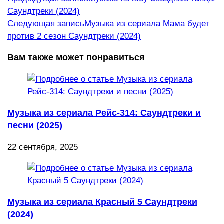
Саундтреки (2024)
статьи
Следующая запись
Музыка из сериала Мама будет
против 2 сезон Саундтреки (2024)
Вам также может понравиться
Музыка из сериала Рейс-314: Саундтреки и
песни (2025)
22 сентября, 2025
Музыка из сериала Красный 5 Саундтреки
(2024)