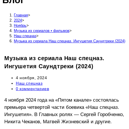
Блог
сайту
Главная
>
2024
>
Ноябрь
>
Музыка из сериалов • фильмов
>
Наш спецназ
>
Музыка из сериала Наш спецназ. Ингушетия Саундтреки (2024)
Музыка из сериала Наш спецназ.
Ингушетия Саундтреки (2024)
Запись
4 ноября, 2024
опубликована:
Рубрика
Наш спецназ
записи:
Комментарии
0 комментариев
к
записи:
4 ноября 2024 года на «Пятом канале» состоялась
премьера четвертой части боевика «Наш спецназ.
Ингушетия». В Главных ролях — Сергей Горобченко,
Никита Чеканов, Матвей Жизневский и другие.