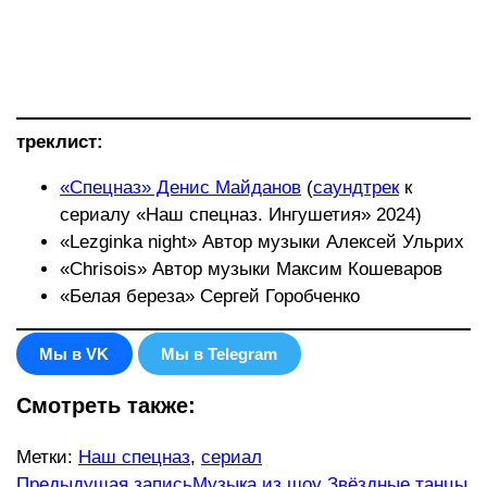
треклист:
«Спецназ» Денис Майданов
(
саундтрек
к
сериалу «Наш спецназ. Ингушетия» 2024)
«Lezginka night» Автор музыки Алексей Ульрих
«Chrisois» Автор музыки Максим Кошеваров
«Белая береза» Сергей Горобченко
Мы в VK
Мы в Telegram
Смотреть также:
Метки
:
Наш спецназ
,
сериал
Еще
Предыдущая запись
Музыка из шоу Звёздные танцы