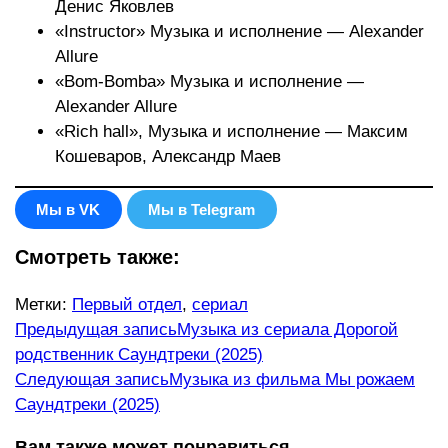
Денис Яковлев
«Instructor» Музыка и исполнение — Alexander
Allure
«Bom-Bomba» Музыка и исполнение —
Alexander Allure
«Rich hall», Музыка и исполнение — Максим
Кошеваров, Александр Маев
Мы в VK
Мы в Telegram
Смотреть также:
Метки
:
Первый отдел
,
сериал
Еще
Предыдущая запись
Музыка из сериала Дорогой
родственник Саундтреки (2025)
статьи
Следующая запись
Музыка из фильма Мы рожаем
Саундтреки (2025)
Вам также может понравиться