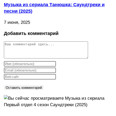
Музыка из сериала Танюшка: Саундтреки и
песни (2025)
7 июня, 2025
Добавить комментарий
Комментарий
Введите
свое
Введите
имя
свой
Введите
или
email-
URL
имя
адрес,
вашего
пользователя,
чтобы
веб-
чтобы
прокомментировать
сайта
прокомментировать
(необязательно)