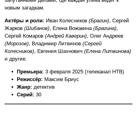
запутанными делами, где каждая улика ведет к
новым загадкам.
Актёры и роли:
Иван Колесников
(Брагин)
, Сергей
Жарков
(Шибанов)
, Елена Вожакина
(Брагина)
,
Сергей Комаров
(Андрей Каверин)
, Олег Андреев
(Морозов)
, Владимир Литвинов
(Сергей
Колесников)
, Евгения Шахнович
(Елена Литвинова)
и другие.
Премьера:
3 февраля 2025 (телеканал НТВ)
Режиссёр:
Максим Бриус
Жанр:
детектив
Серий:
30