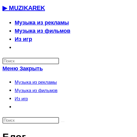
Перейти
▶ MUZIKAREK
к
содержимому
Музыка из рекламы
Музыка из фильмов
Из игр
Переключить
поиск
по
Меню
Закрыть
веб-
сайту
Музыка из рекламы
Музыка из фильмов
Из игр
Переключить
поиск
по
веб-