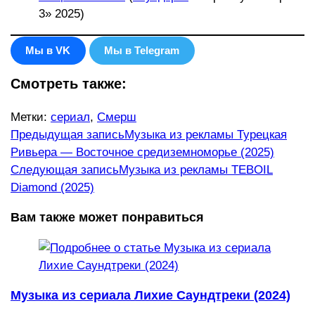
3» 2025)
Мы в VK
Мы в Telegram
Смотреть также:
Метки
:
сериал
,
Смерш
Еще
Предыдущая запись
Музыка из рекламы Турецкая
Ривьера — Восточное средиземноморье (2025)
статьи
Следующая запись
Музыка из рекламы TEBOIL
Diamond (2025)
Вам также может понравиться
Музыка из сериала Лихие Саундтреки (2024)