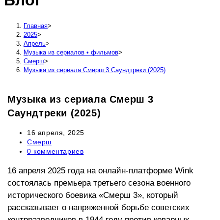
Блог
сайту
Главная
>
2025
>
Апрель
>
Музыка из сериалов • фильмов
>
Смерш
>
Музыка из сериала Смерш 3 Саундтреки (2025)
Музыка из сериала Смерш 3
Саундтреки (2025)
Запись
16 апреля, 2025
опубликована:
Рубрика
Смерш
записи:
Комментарии
0 комментариев
к
записи:
16 апреля 2025 года на онлайн-платформе Wink
состоялась премьера третьего сезона военного
исторического боевика «Смерш 3», который
рассказывает о напряженной борьбе советских
контрразведчиков в 1944 году против коварных