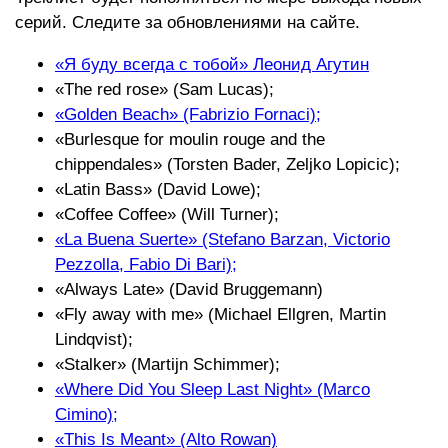
серий. Следите за обновлениями на сайте.
«Я буду всегда с тобой» Леонид Агутин
«The red rose» (Sam Lucas);
«Golden Beach» (Fabrizio Fornaci);
«Burlesque for moulin rouge and the
chippendales» (Torsten Bader, Zeljko Lopicic);
«Latin Bass» (David Lowe);
«Coffee Coffee» (Will Turner);
«La Buena Suerte» (Stefano Barzan, Victorio
Pezzolla, Fabio Di Bari);
«Always Late» (David Bruggemann)
«Fly away with me» (Michael Ellgren, Martin
Lindqvist);
«Stalker» (Martijn Schimmer);
«Where Did You Sleep Last Night» (Marco
Cimino);
«This Is Meant» (Alto Rowan)