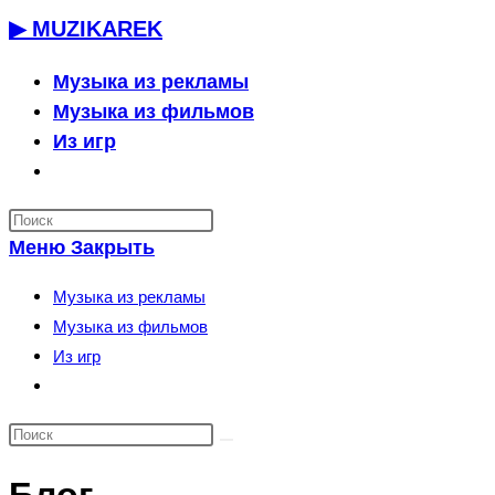
Перейти
▶ MUZIKAREK
к
содержимому
Музыка из рекламы
Музыка из фильмов
Из игр
Переключить
поиск
по
Меню
Закрыть
веб-
сайту
Музыка из рекламы
Музыка из фильмов
Из игр
Переключить
поиск
по
веб-