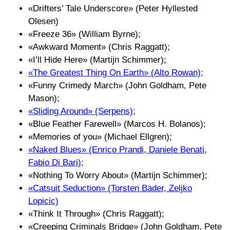
«Drifters’ Tale Underscore» (Peter Hyllested
Olesen)
«Freeze 36» (William Byrne);
«Awkward Moment» (Chris Raggatt);
«I’ll Hide Here» (Martijn Schimmer);
«The Greatest Thing On Earth» (Alto Rowan);
«Funny Crimedy March» (John Goldham, Pete
Mason);
«Sliding Around» (Serpens);
«Blue Feather Farewell» (Marcos H. Bolanos);
«Memories of you» (Michael Ellgren);
«Naked Blues» (Enrico Prandi, Daniele Benati,
Fabio Di Bari);
«Nothing To Worry About» (Martijn Schimmer);
«Catsuit Seduction» (Torsten Bader, Zeljko
Lopicic)
«Think It Through» (Chris Raggatt);
«Creeping Criminals Bridge» (John Goldham, Pete