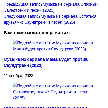
Еще
Предыдущая запись
Музыка из сериала Опасный:
Саундтреки и песни (2025)
статьи
Следующая запись
Музыка из сериала Остаться
друзьями: Саундтреки и песни (2025)
Вам также может понравиться
Музыка из сериала Мама будет против
Саундтреки (2023)
11 ноября, 2023