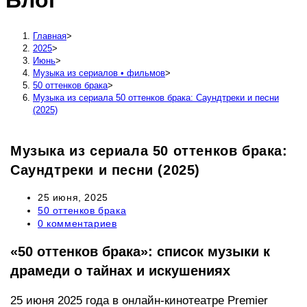
Блог
сайту
Главная
>
2025
>
Июнь
>
Музыка из сериалов • фильмов
>
50 оттенков брака
>
Музыка из сериала 50 оттенков брака: Саундтреки и песни
(2025)
Музыка из сериала 50 оттенков брака:
Саундтреки и песни (2025)
Запись
25 июня, 2025
опубликована:
Рубрика
50 оттенков брака
записи:
Комментарии
0 комментариев
к
записи:
«50 оттенков брака»: список музыки к
драмеди о тайнах и искушениях
25 июня 2025 года в онлайн-кинотеатре Premier