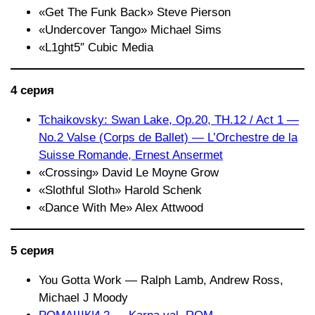
«Get The Funk Back» Steve Pierson
«Undercover Tango» Michael Sims
«L1ght5″ Cubic Media
4 серия
Tchaikovsky: Swan Lake, Op.20, TH.12 / Act 1 —
No.2 Valse (Corps de Ballet) — L’Orchestre de la
Suisse Romande, Ernest Ansermet
«Crossing» David Le Moyne Grow
«Slothful Sloth» Harold Schenk
«Dance With Me» Alex Attwood
5 серия
You Gotta Work — Ralph Lamb, Andrew Ross,
Michael J Moody