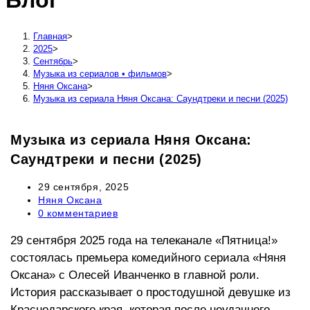
Блог
сайту
Главная
>
2025
>
Сентябрь
>
Музыка из сериалов • фильмов
>
Няня Оксана
>
Музыка из сериала Няня Оксана: Саундтреки и песни (2025)
Музыка из сериала Няня Оксана:
Саундтреки и песни (2025)
Запись
29 сентября, 2025
опубликована:
Рубрика
Няня Оксана
записи:
Комментарии
0 комментариев
к
записи:
29 сентября 2025 года на телеканале «Пятница!»
состоялась премьера комедийного сериала «Няня
Оксана» с Олесей Иванченко в главной роли.
История рассказывает о простодушной девушке из
Краснодарского края, которая после неудачного