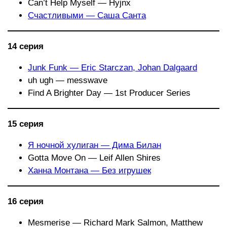
Can’t Help Myself — Hyjnx
Счастливыми — Саша Са
н
та
14 серия
Junk Funk — Eric Starczan, Johan Dalgaard
uh ugh — messwave
Find A Brighter Day — 1st Producer Series
15 серия
Я ночной хулиган — Дима Билан
Gotta Move On — Leif Allen Shires
Ханна Монтана — Без игрушек
16 серия
Mesmerise — Richard Mark Salmon, Matthew