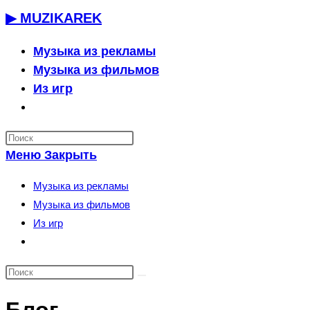
Перейти
▶ MUZIKAREK
к
содержимому
Музыка из рекламы
Музыка из фильмов
Из игр
Переключить
поиск
по
Меню
Закрыть
веб-
сайту
Музыка из рекламы
Музыка из фильмов
Из игр
Переключить
поиск
по
веб-