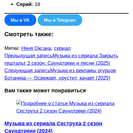
Серий:
18
Мы в VK
Мы в Telegram
Смотреть также:
Метки
:
Няня Оксана
,
сериал
Еще
Предыдущая запись
Музыка из сериала Закрыть
гештальт 2 сезон: Саундтреки и песни (2025)
статьи
Следующая запись
Музыка из рекламы огурцов
Ботаника — Освежает, хрустит, качает (2025)
Вам также может понравиться
Музыка из сериала Сеструха 2 сезон
Саундтреки (2024)