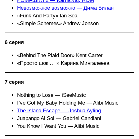
РОМАШКИ 2 — Karna.val, ROM
Невозможное возможно — Дима Билан
«Funk And Party» lan Sea
«Simple Schemes» Andrew Jonson
6 серия
«Behind The Plaid Door» Kent Carter
«Просто шок … » Kapинa Мингалеева
7 серия
Nothing to Lose — iSeeMusic
I’ve Got My Baby Holding Me — Alibi Music
The Island Escape — Joshua Ayling
Juapango Al Sol — Gabriel Candiani
You Know I Want You — Alibi Music