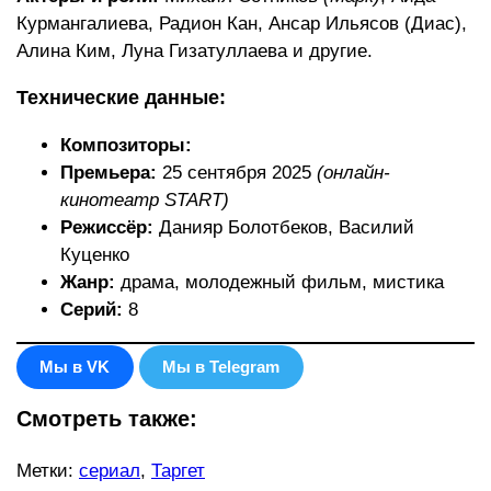
Курмангалиева, Радион Кан, Ансар Ильясов (Диас),
Алина Ким, Луна Гизатуллаева и другие.
Технические данные:
Композиторы:
Премьера:
25 сентября 2025
(онлайн-
кинотеатр START)
Режиссёр:
Данияр Болотбеков, Василий
Куценко
Жанр:
драма, молодежный фильм, мистика
Серий:
8
Мы в VK
Мы в Telegram
Смотреть также:
Метки
:
сериал
,
Таргет