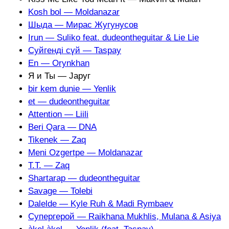
Kosh bol — Moldanazar
Шыда — Мирас Жугунусов
Irun — Suliko feat. dudeontheguitar & Lie Lie
Суйгенді сүй — Taspay
En — Orynkhan
Я и Ты — Јаруг
bir kem dunie — Yenlik
et — dudeontheguitar
Attention — Liili
Beri Qara — DNA
Tikenek — Zaq
Meni Ozgertpe — Moldanazar
T.T. — Zaq
Shartarap — dudeontheguitar
Savage — Tolebi
Dalelde — Kyle Ruh & Madi Rymbaev
Супергерой — Raikhana Mukhlis, Mulana & Asiya