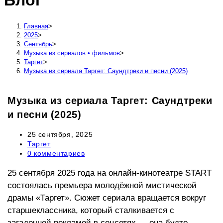
Блог
сайту
Главная
>
2025
>
Сентябрь
>
Музыка из сериалов • фильмов
>
Таргет
>
Музыка из сериала Таргет: Саундтреки и песни (2025)
Музыка из сериала Таргет: Саундтреки
и песни (2025)
Запись
25 сентября, 2025
опубликована:
Рубрика
Таргет
записи:
Комментарии
0 комментариев
к
записи:
25 сентября 2025 года на онлайн-кинотеатре START
состоялась премьера молодёжной мистической
драмы «Таргет». Сюжет сериала вращается вокруг
старшеклассника, который сталкивается с
загадочной рекламой в соцсетях — она будто