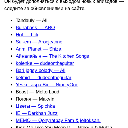
Он будет дополняться с выходом новых эпизодов —
следите за обновлениями на сайте.
Tandauly — Ali
Buirabass — ARO
Hot — Liili
Sui-em — Aroojeanne
Anml Planet — Shiza
Айналайын — The Kitchen Songs
kolenke — dudeontheguitar
Bari jagsy bolady — Ali
kelmid — dudeontheguitar
Yeski Taspa Bii — NinetyOne
Boost — Molto Loud
Погоня — Makvin
Цветы — Spichka
IE — Darkhan Juzz
MEMO — Qonyratbay Fam & jeltoksan.
Kiss Me Like You Mean It — Makvin & Mulan