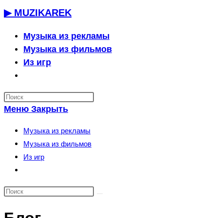
Перейти
▶ MUZIKAREK
к
содержимому
Музыка из рекламы
Музыка из фильмов
Из игр
Переключить
поиск
по
Меню
Закрыть
веб-
сайту
Музыка из рекламы
Музыка из фильмов
Из игр
Переключить
поиск
по
веб-