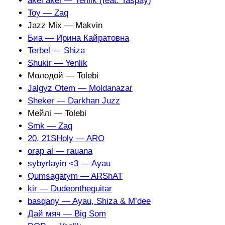
àkel àkel — Yenlik (feat. Taspay)
Toy — Zaq
Jazz Mix — Makvin
Биа — Ирина Кайратовна
Terbel — Shiza
Shukir — Yenlik
Молодой — Tolebi
Jalgyz Otem — Moldanazar
Sheker — Darkhan Juzz
Мейлі — Tolebi
Smk — Zaq
20, 21SHoly — ARO
orap al — rauana
sybyrlayin <3 — Ayau
Qumsagatym — ARShAT
kir — Dudeontheguitar
basqany — Ayau, Shiza & M’dee
Дай мяч — Big Som