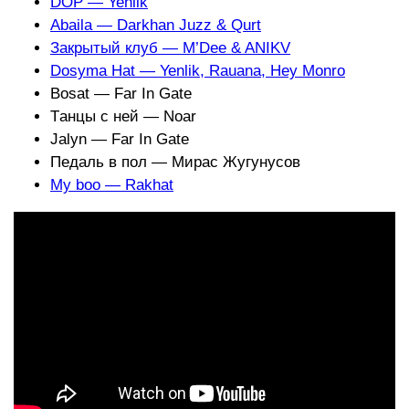
DOP — Yenlik
Abaila — Darkhan Juzz & Qurt
Закрытый клуб — M’Dee & ANIKV
Dosyma Hat — Yenlik, Rauana, Hey Monro
Bosat — Far In Gate
Тaнцы с ней — Noar
Jalyn — Far In Gate
Педаль в пол — Мирас Жугунусов
My boo — Rakhat