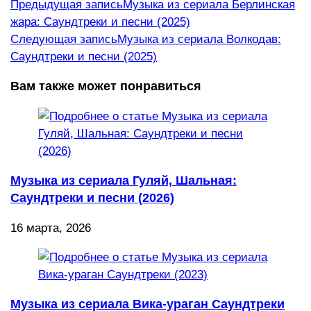
Еще
Предыдущая запись
Музыка из сериала Берлинская
жара: Саундтреки и песни (2025)
статьи
Следующая запись
Музыка из сериала Волкодав:
Саундтреки и песни (2025)
Вам также может понравиться
Музыка из сериала Гуляй, Шальная:
Саундтреки и песни (2026)
16 марта, 2026
Музыка из сериала Вика-ураган Саундтреки