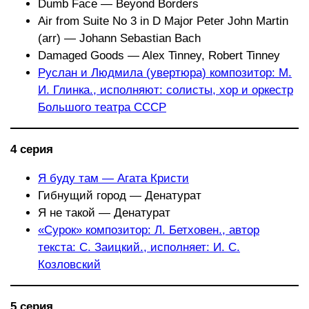
Dumb Face — Beyond Borders
Air from Suite No 3 in D Major Peter John Martin
(arr) — Johann Sebastian Bach
Damaged Goods — Alex Tinney, Robert Tinney
Руслан и Людмила (увертюра) композитор: М.
И. Глинка., исполняют: солисты, хор и оркестр
Большого театра СССР
4 серия
Я буду там — Агата Кристи
Гибнущий город — Денатурат
Я не такой — Денатурат
«Сурок» композитор: Л. Бетховен., автор
текста: С. Заицкий., исполняет: И. С.
Козловский
5 серия