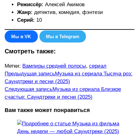
Режиссёр:
Алексей Акимов
Жанр:
детектив, комедия, фэнтези
Серий:
10
Мы в VK
Мы в Telegram
Смотреть также:
Метки
:
Вампиры средней полосы
,
сериал
Еще
Предыдущая запись
Музыка из сериала Тысяча роз:
Саундтреки и песни (2025)
статьи
Следующая запись
Музыка из сериала Близкое
счастье: Саундтреки и песни (2025)
Вам также может понравиться