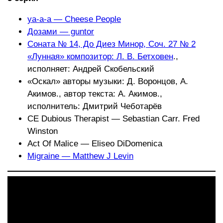
ya-a-a — Cheese People
Дозами — guntor
Соната № 14, До Диез Минор, Соч. 27 № 2
«Лунная» композитор: Л. В. Бетховен
.,
исполняет: Андрей Скобельский
«Оскал» авторы музыки: Д. Воронцов, А.
Акимов., автор текста: А. Акимов.,
исполнитель: Дмитрий Чеботарёв
CE Dubious Therapist — Sebastian Carr. Fred
Winston
Act Of Malice — Eliseo DiDomenica
Migraine — Matthew J Levin