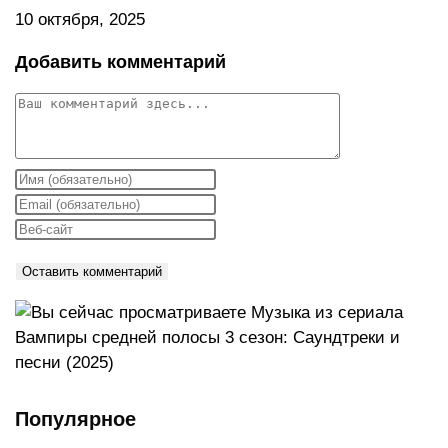
10 октября, 2025
Добавить комментарий
Комментарий
Введите
свое
Введите
имя
свой
Введите
или
email-
URL
имя
адрес,
вашего
пользователя,
чтобы
веб-
чтобы
прокомментировать
сайта
прокомментировать
(необязательно)
Популярное