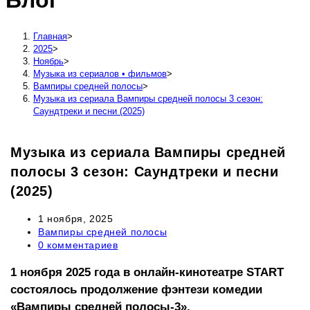
Блог
сайту
Главная
>
2025
>
Ноябрь
>
Музыка из сериалов • фильмов
>
Вампиры средней полосы
>
Музыка из сериала Вампиры средней полосы 3 сезон:
Саундтреки и песни (2025)
Музыка из сериала Вампиры средней
полосы 3 сезон: Саундтреки и песни
(2025)
Запись
1 ноября, 2025
опубликована:
Рубрика
Вампиры средней полосы
записи:
Комментарии
0 комментариев
к
записи:
1 ноября 2025 года в онлайн-кинотеатре START
состоялось продолжение фэнтези комедии
«Вампиры средней полосы-3».