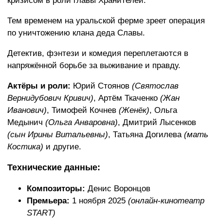
кризисом в роли главы Хранителей.
Тем временем на уральской ферме зреет операция
по уничтожению клана деда Славы.
Детектив, фэнтези и комедия переплетаются в
напряжённой борьбе за выживание и правду.
Актёры и роли:
Юрий Стоянов
(Святослав
Вернидубович Кривич)
, Артём Ткаченко
(Жан
Иванович)
, Тимофей Кочнев
(Женёк)
, Ольга
Медынич
(Ольга Анваровна)
, Дмитрий Лысенков
(сын Ирины Витальевны)
, Татьяна Догилева
(мать
Костика)
и другие.
Технические данные:
Композиторы:
Денис Воронцов
Премьера:
1 ноября 2025
(онлайн-кинотеатр
START)