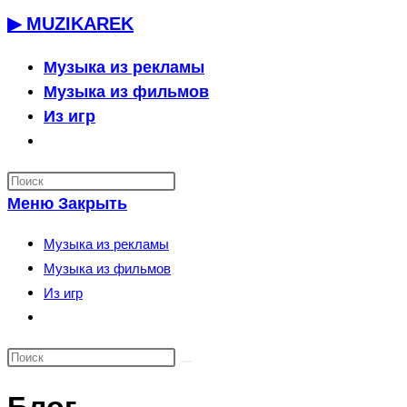
Перейти
▶ MUZIKAREK
к
содержимому
Музыка из рекламы
Музыка из фильмов
Из игр
Переключить
поиск
по
Меню
Закрыть
веб-
сайту
Музыка из рекламы
Музыка из фильмов
Из игр
Переключить
поиск
по
веб-