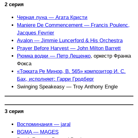
2 серия
Черная луна — Агата Кристи
Maniere De Commencement — Francis Poulenc,
Jacques Fevrier
Avalon — Jimmie Luncerford & His Orchestra
Prayer Before Harvest — John Milton Barrett
Рюмка водки — Петр Лещенко
, оркестр Франка
Фокса
«Токката Ре Минор, В. 565» композитор И. С.
Бах, исполняет: Гарри Гродберг
Swinging Speakeasy — Troy Anthony Engle
3 серия
Воспоминания — jaral
BGMA — MAGES