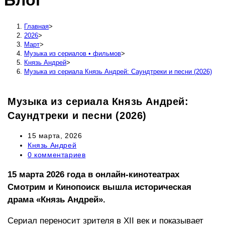
Блог
сайту
Главная
>
2026
>
Март
>
Музыка из сериалов • фильмов
>
Князь Андрей
>
Музыка из сериала Князь Андрей: Саундтреки и песни (2026)
Музыка из сериала Князь Андрей:
Саундтреки и песни (2026)
Запись
15 марта, 2026
опубликована:
Рубрика
Князь Андрей
записи:
Комментарии
0 комментариев
к
записи:
15 марта 2026 года в онлайн‑кинотеатрах
Смотрим и Кинопоиск вышла историческая
драма «Князь Андрей».
Сериал переносит зрителя в XII век и показывает