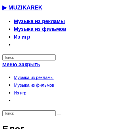
Перейти
▶ MUZIKAREK
к
содержимому
Музыка из рекламы
Музыка из фильмов
Из игр
Переключить
поиск
по
Меню
Закрыть
веб-
сайту
Музыка из рекламы
Музыка из фильмов
Из игр
Переключить
поиск
по
веб-