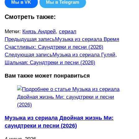
Мы в VK
Мы в Telegram
Смотреть также:
Метки
:
Князь Андрей
,
сериал
Еще
Предыдущая запись
Музыка из сериала Время
Счастливых: Саундтреки и песни (2026)
статьи
Следующая запись
Музыка из сериала Гуляй,
Шальная: Саундтреки и песни (2026)
Вам также может понравиться
Музыка из сериала Двойная жизнь Ми:
саундтреки и песни (2026)