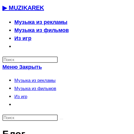
Перейти
▶ MUZIKAREK
к
содержимому
Музыка из рекламы
Музыка из фильмов
Из игр
Переключить
поиск
по
Меню
Закрыть
веб-
сайту
Музыка из рекламы
Музыка из фильмов
Из игр
Переключить
поиск
по
веб-