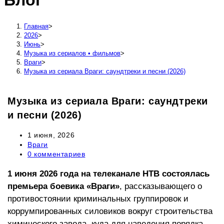
Блог
сайту
Главная
>
2026
>
Июнь
>
Музыка из сериалов • фильмов
>
Враги
>
Музыка из сериала Враги: саундтреки и песни (2026)
Музыка из сериала Враги: саундтреки
и песни (2026)
Запись
1 июня, 2026
опубликована:
Рубрика
Враги
записи:
Комментарии
0 комментариев
к
записи:
1 июня 2026 года на телеканале НТВ состоялась
премьера боевика «Враги»
, рассказывающего о
противостоянии криминальных группировок и
коррумпированных силовиков вокруг строительства
химического завода, куда для наведения порядка