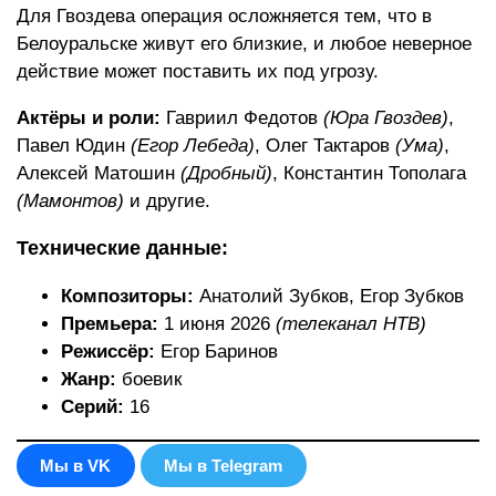
Для Гвоздева операция осложняется тем, что в
Белоуральске живут его близкие, и любое неверное
действие может поставить их под угрозу.
Актёры и роли:
Гавриил Федотов
(Юра Гвоздев)
,
Павел Юдин
(Егор Лебеда)
, Олег Тактаров
(Ума)
,
Алексей Матошин
(Дробный)
, Константин Тополага
(Мамонтов)
и другие.
Технические данные:
Композиторы:
Анатолий Зубков, Егор Зубков
Премьера:
1 июня 2026
(телеканал НТВ)
Режиссёр:
Егор Баринов
Жанр:
боевик
Серий:
16
Мы в VK
Мы в Telegram