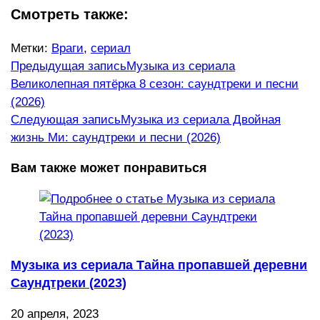
Смотреть также:
Метки
:
Враги
,
сериал
Еще
Предыдущая запись
Музыка из сериала
Великолепная пятёрка 8 сезон: саундтреки и песни
статьи
(2026)
Следующая запись
Музыка из сериала Двойная
жизнь Ми: саундтреки и песни (2026)
Вам также может понравиться
Музыка из сериала Тайна пропавшей деревни
Саундтреки (2023)
20 апреля, 2023