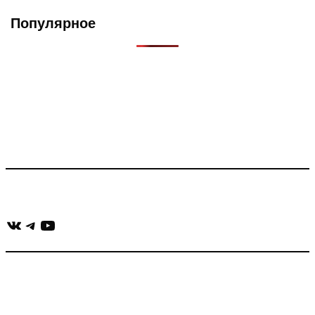
Популярное
Что такое Muzikarek?
Проект содержит информацию о музыке из рекламных
роликов, фильмов, сериалов и анонсов. Узнайте названия
треков, исполнителей и композиторов.
Присоединяйся:
ВКонтакте
Telegram
YouTube
muzikaizreklamy@gmail.com