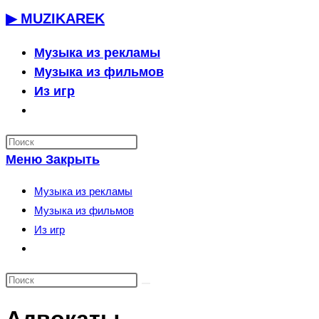
Перейти
▶ MUZIKAREK
к
содержимому
Музыка из рекламы
Музыка из фильмов
Из игр
Переключить
поиск
по
Меню
Закрыть
веб-
сайту
Музыка из рекламы
Музыка из фильмов
Из игр
Переключить
поиск
по
веб-