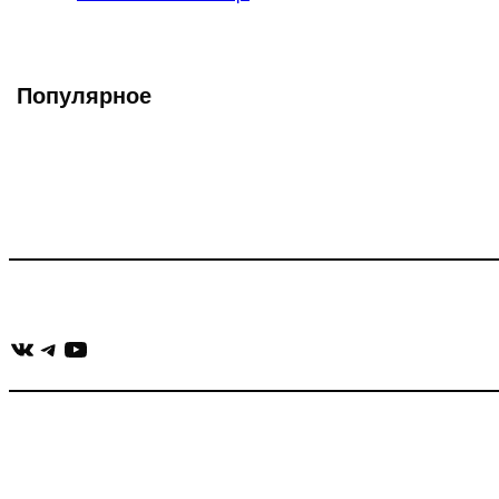
записи:
Популярное
Что такое Muzikarek?
Проект содержит информацию о музыке из рекламных ролико
Присоединяйся:
ВКонтакте
Telegram
YouTube
muzikaizreklamy@gmail.com