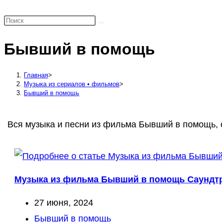
поиск
по
веб-
Бывший в помощь
сайту
Главная
>
Музыка из сериалов • фильмов
>
Бывший в помощь
Вся музыка и песни из фильма Бывший в помощь, 
Музыка из фильма Бывший в помощь Саундтр
Запись
27 июня, 2024
опубликована:
Рубрика
Бывший в помощь