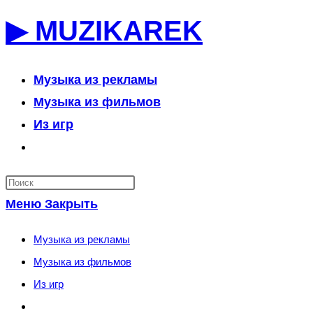
Перейти
▶ MUZIKAREK
к
содержимому
Музыка из рекламы
Музыка из фильмов
Из игр
Переключить
поиск
по
Меню
Закрыть
веб-
сайту
Музыка из рекламы
Музыка из фильмов
Из игр
Переключить