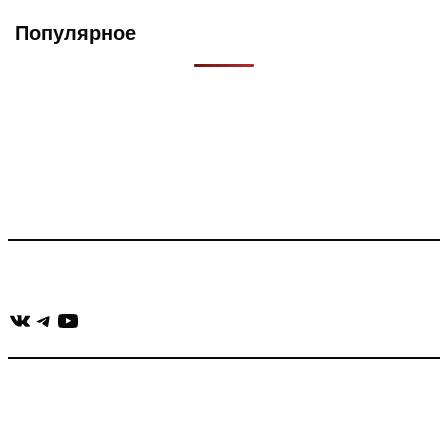
Популярное
Что такое Muzikarek?
Проект содержит информацию о музыке из рекламных
роликов, фильмов, сериалов и анонсов. Узнайте названия
треков, исполнителей и композиторов.
Присоединяйся:
ВКонтакте
Telegram
YouTube
muzikaizreklamy@gmail.com