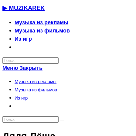
Перейти
▶ MUZIKAREK
к
содержимому
Музыка из рекламы
Музыка из фильмов
Из игр
Переключить
поиск
по
Меню
Закрыть
веб-
сайту
Музыка из рекламы
Музыка из фильмов
Из игр
Переключить
поиск
по
веб-