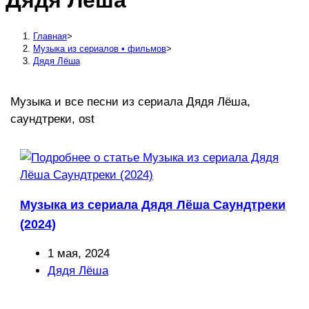
Дядя Лёша
сайту
Главная
>
Музыка из сериалов • фильмов
>
Дядя Лёша
Музыка и все песни из сериала Дядя Лёша,
саундтреки, ost
Музыка из сериала Дядя Лёша Саундтреки
(2024)
Запись
1 мая, 2024
опубликована:
Рубрика
Дядя Лёша
записи: