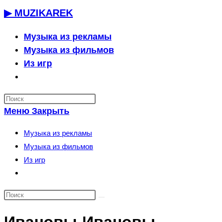
Перейти
▶ MUZIKAREK
к
содержимому
Музыка из рекламы
Музыка из фильмов
Из игр
Переключить
поиск
по
Меню
Закрыть
веб-
сайту
Музыка из рекламы
Музыка из фильмов
Из игр
Переключить
поиск
по
веб-