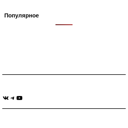
Популярное
Что такое Muzikarek?
Проект содержит информацию о музыке из рекламных
роликов, фильмов, сериалов и анонсов. Узнайте названия
треков, исполнителей и композиторов.
Присоединяйся:
ВКонтакте
Telegram
YouTube
muzikaizreklamy@gmail.com