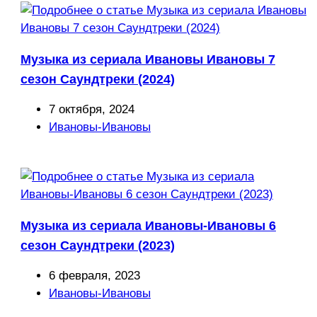
Музыка из сериала Ивановы Ивановы 7
сезон Саундтреки (2024)
Запись
7 октября, 2024
опубликована:
Рубрика
Ивановы-Ивановы
записи:
Музыка из сериала Ивановы-Ивановы 6
сезон Саундтреки (2023)
Запись
6 февраля, 2023
опубликована:
Рубрика
Ивановы-Ивановы
записи: