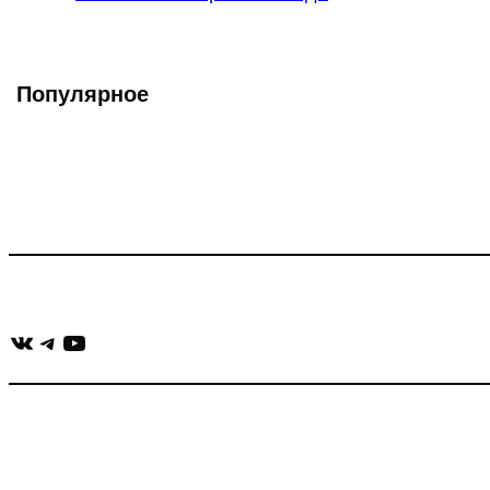
записи:
Популярное
Что такое Muzikarek?
Проект содержит информацию о музыке из рекламных ролико
Присоединяйся:
ВКонтакте
Telegram
YouTube
muzikaizreklamy@gmail.com