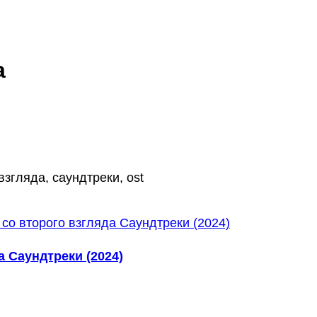
а
згляда, саундтреки, ost
 Саундтреки (2024)