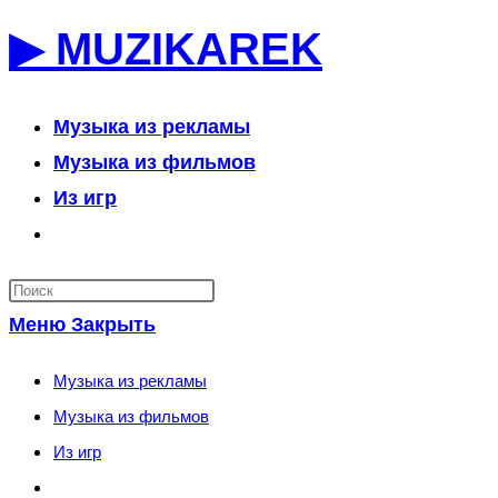
Перейти
▶ MUZIKAREK
к
содержимому
Музыка из рекламы
Музыка из фильмов
Из игр
Переключить
поиск
по
Меню
Закрыть
веб-
сайту
Музыка из рекламы
Музыка из фильмов
Из игр
Переключить