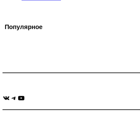
записи:
Популярное
Что такое Muzikarek?
Проект содержит информацию о музыке из рекламных ролико
Присоединяйся:
ВКонтакте
Telegram
YouTube
muzikaizreklamy@gmail.com