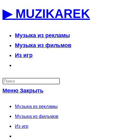
Перейти
▶ MUZIKAREK
к
содержимому
Музыка из рекламы
Музыка из фильмов
Из игр
Переключить
поиск
по
Меню
Закрыть
веб-
сайту
Музыка из рекламы
Музыка из фильмов
Из игр
Переключить