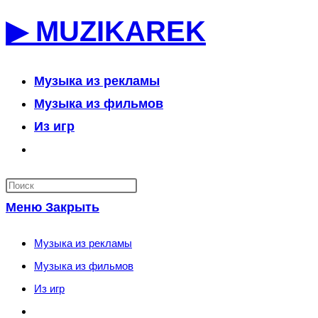
Перейти
▶ MUZIKAREK
к
содержимому
Музыка из рекламы
Музыка из фильмов
Из игр
Переключить
поиск
по
Меню
Закрыть
веб-
сайту
Музыка из рекламы
Музыка из фильмов
Из игр
Переключить