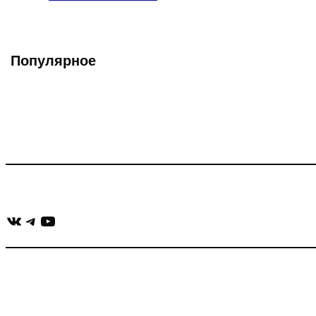
записи:
Популярное
Что такое Muzikarek?
Проект содержит информацию о музыке из рекламных ролико
Присоединяйся:
ВКонтакте
Telegram
YouTube
muzikaizreklamy@gmail.com