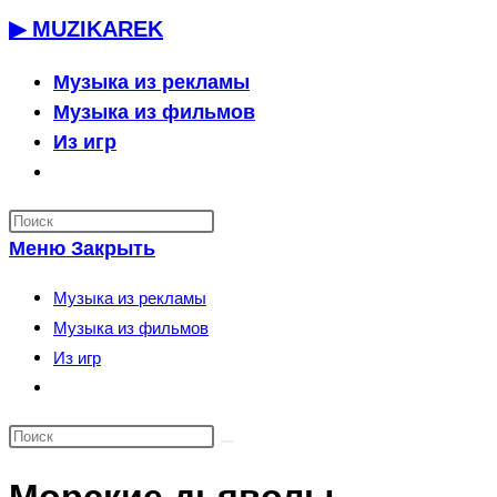
Перейти
▶ MUZIKAREK
к
содержимому
Музыка из рекламы
Музыка из фильмов
Из игр
Переключить
поиск
по
Меню
Закрыть
веб-
сайту
Музыка из рекламы
Музыка из фильмов
Из игр
Переключить
поиск
по
веб-