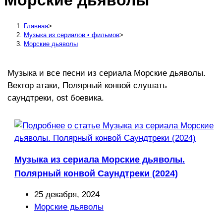
Морские дьяволы
сайту
Главная
>
Музыка из сериалов • фильмов
>
Морские дьяволы
Музыка и все песни из сериала Морские дьяволы.
Вектор атаки, Полярный конвой слушать
саундтреки, ost боевика.
Музыка из сериала Морские дьяволы.
Полярный конвой Саундтреки (2024)
Запись
25 декабря, 2024
опубликована:
Рубрика
Морские дьяволы
записи: