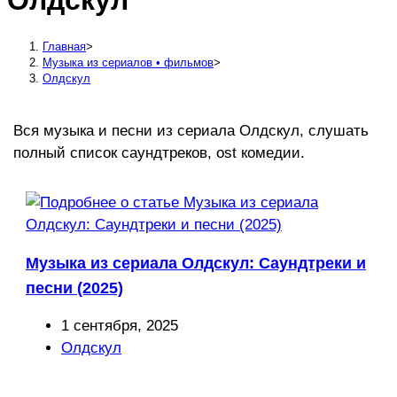
Олдскул
сайту
Главная
>
Музыка из сериалов • фильмов
>
Олдскул
Вся музыка и песни из сериала Олдскул, слушать
полный список саундтреков, ost комедии.
Музыка из сериала Олдскул: Саундтреки и
песни (2025)
Запись
1 сентября, 2025
опубликована:
Рубрика
Олдскул
записи: