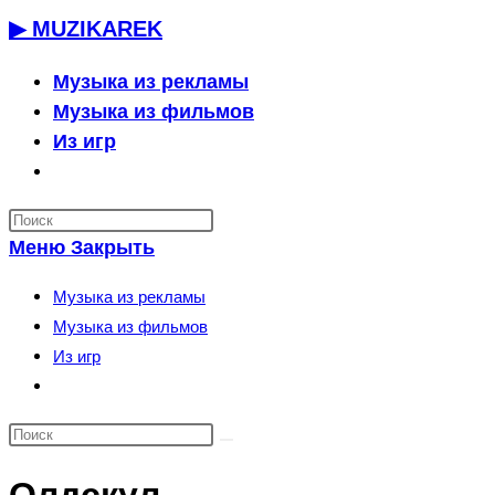
Перейти
▶ MUZIKAREK
к
содержимому
Музыка из рекламы
Музыка из фильмов
Из игр
Переключить
поиск
по
Меню
Закрыть
веб-
сайту
Музыка из рекламы
Музыка из фильмов
Из игр
Переключить
поиск
по
веб-