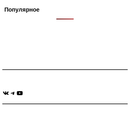
Популярное
Что такое Muzikarek?
Проект содержит информацию о музыке из рекламных
роликов, фильмов, сериалов и анонсов. Узнайте названия
треков, исполнителей и композиторов.
Присоединяйся:
ВКонтакте
Telegram
YouTube
muzikaizreklamy@gmail.com