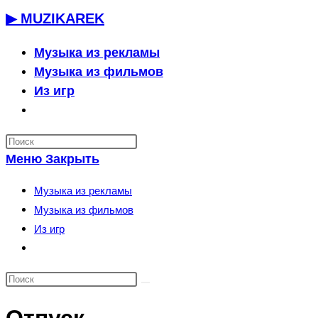
Перейти
▶ MUZIKAREK
к
содержимому
Музыка из рекламы
Музыка из фильмов
Из игр
Переключить
поиск
по
Меню
Закрыть
веб-
сайту
Музыка из рекламы
Музыка из фильмов
Из игр
Переключить
поиск
по
веб-