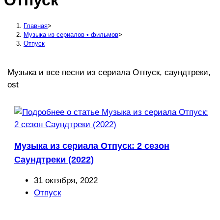
Отпуск
сайту
Главная
>
Музыка из сериалов • фильмов
>
Отпуск
Музыка и все песни из сериала Отпуск, саундтреки,
ost
Музыка из сериала Отпуск: 2 сезон
Саундтреки (2022)
Запись
31 октября, 2022
опубликована:
Рубрика
Отпуск
записи: