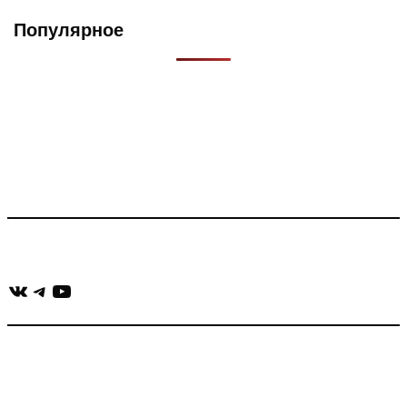
Популярное
Что такое Muzikarek?
Проект содержит информацию о музыке из рекламных
роликов, фильмов, сериалов и анонсов. Узнайте названия
треков, исполнителей и композиторов.
Присоединяйся:
ВКонтакте
Telegram
YouTube
muzikaizreklamy@gmail.com