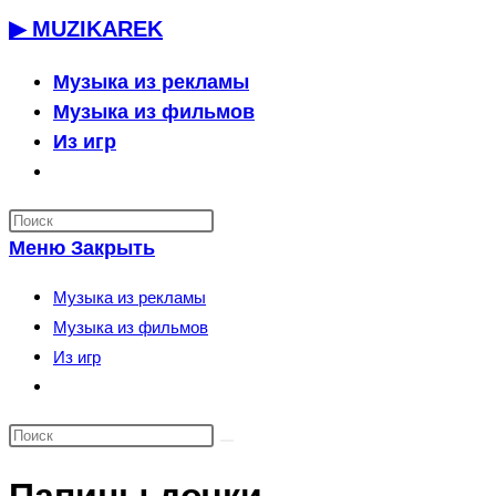
Перейти
▶ MUZIKAREK
к
содержимому
Музыка из рекламы
Музыка из фильмов
Из игр
Переключить
поиск
по
Меню
Закрыть
веб-
сайту
Музыка из рекламы
Музыка из фильмов
Из игр
Переключить
поиск
по
веб-