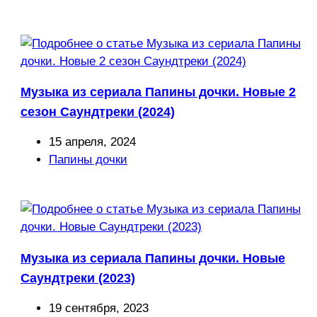
записи:
Музыка из сериала Папины дочки. Новые 2
сезон Саундтреки (2024)
Запись
15 апреля, 2024
опубликована:
Рубрика
Папины дочки
записи:
Музыка из сериала Папины дочки. Новые
Саундтреки (2023)
Запись
19 сентября, 2023