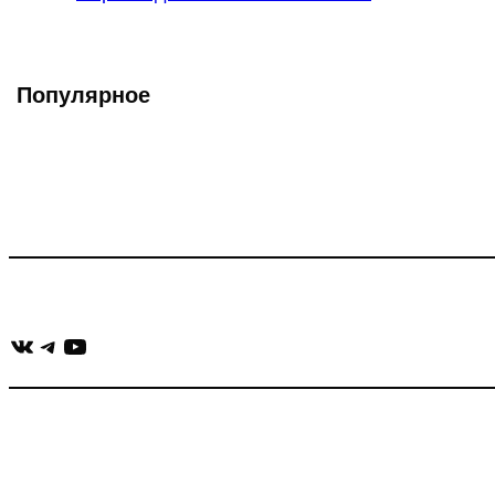
записи:
Популярное
Что такое Muzikarek?
Проект содержит информацию о музыке из рекламных ролико
Присоединяйся:
ВКонтакте
Telegram
YouTube
muzikaizreklamy@gmail.com