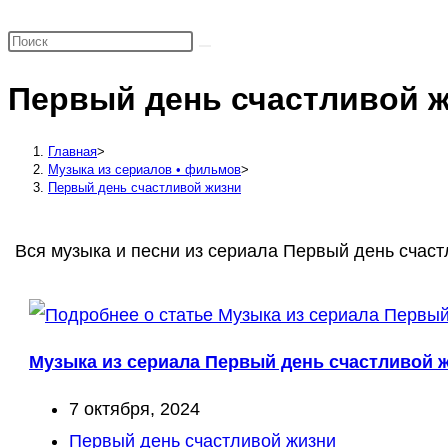
поиск
по
веб-
Первый день счастливой 
сайту
Главная
>
Музыка из сериалов • фильмов
>
Первый день счастливой жизни
Вся музыка и песни из сериала Первый день счаст
Музыка из сериала Первый день счастливой ж
Запись
7 октября, 2024
опубликована:
Рубрика
Первый день счастливой жизни