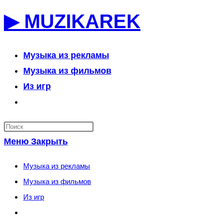
Перейти
▶ MUZIKAREK
к
содержимому
Музыка из рекламы
Музыка из фильмов
Из игр
Переключить
поиск
по
Меню
Закрыть
веб-
сайту
Музыка из рекламы
Музыка из фильмов
Из игр
Переключить