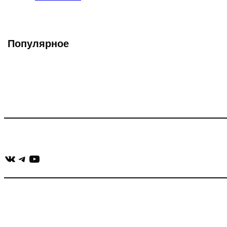
записи:
Популярное
Что такое Muzikarek?
Проект содержит информацию о музыке из рекламных ролико
Присоединяйся:
ВКонтакте
Telegram
YouTube
muzikaizreklamy@gmail.com