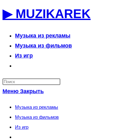
Перейти
▶ MUZIKAREK
к
содержимому
Музыка из рекламы
Музыка из фильмов
Из игр
Переключить
поиск
по
Меню
Закрыть
веб-
сайту
Музыка из рекламы
Музыка из фильмов
Из игр
Переключить