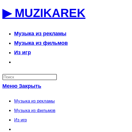
Перейти
▶ MUZIKAREK
к
содержимому
Музыка из рекламы
Музыка из фильмов
Из игр
Переключить
поиск
по
Меню
Закрыть
веб-
сайту
Музыка из рекламы
Музыка из фильмов
Из игр
Переключить