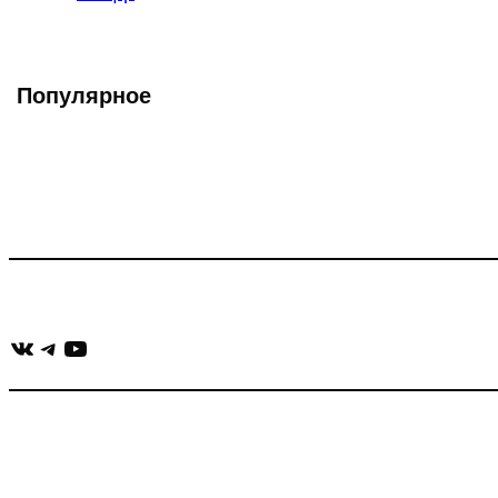
записи:
Популярное
Что такое Muzikarek?
Проект содержит информацию о музыке из рекламных ролико
Присоединяйся:
ВКонтакте
Telegram
YouTube
muzikaizreklamy@gmail.com