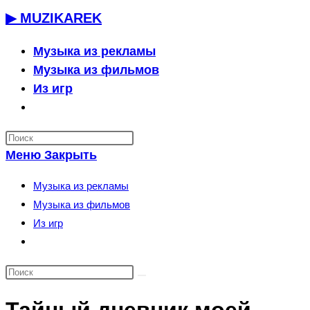
Перейти
▶ MUZIKAREK
к
содержимому
Музыка из рекламы
Музыка из фильмов
Из игр
Переключить
поиск
по
Меню
Закрыть
веб-
сайту
Музыка из рекламы
Музыка из фильмов
Из игр
Переключить
поиск
по
веб-