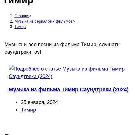
Тимир
сайту
Главная
>
Музыка из сериалов • фильмов
>
Тимир
Музыка и все песни из фильма Тимир, слушать
саундтреки, ost.
Музыка из фильма Тимир Саундтреки (2024)
Запись
25 января, 2024
опубликована:
Рубрика
Тимир
записи: