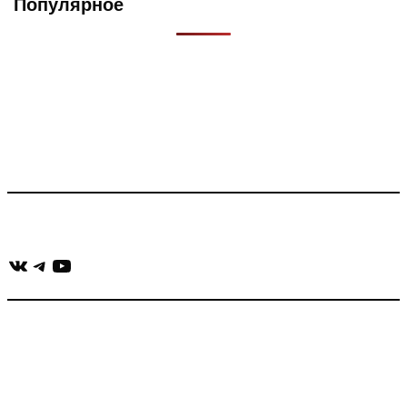
Популярное
Что такое Muzikarek?
Проект содержит информацию о музыке из рекламных
роликов, фильмов, сериалов и анонсов. Узнайте названия
треков, исполнителей и композиторов.
Присоединяйся:
ВКонтакте
Telegram
YouTube
muzikaizreklamy@gmail.com