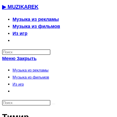
Перейти
▶ MUZIKAREK
к
содержимому
Музыка из рекламы
Музыка из фильмов
Из игр
Переключить
поиск
по
Меню
Закрыть
веб-
сайту
Музыка из рекламы
Музыка из фильмов
Из игр
Переключить
поиск
по
веб-