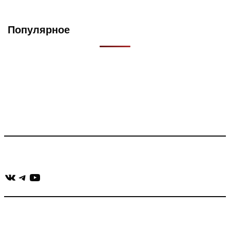
Популярное
Что такое Muzikarek?
Проект содержит информацию о музыке из рекламных
роликов, фильмов, сериалов и анонсов. Узнайте названия
треков, исполнителей и композиторов.
Присоединяйся:
ВКонтакте
Telegram
YouTube
muzikaizreklamy@gmail.com