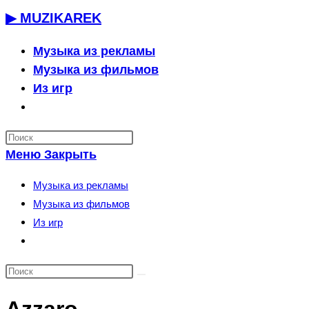
Перейти
▶ MUZIKAREK
к
содержимому
Музыка из рекламы
Музыка из фильмов
Из игр
Переключить
поиск
по
Меню
Закрыть
веб-
сайту
Музыка из рекламы
Музыка из фильмов
Из игр
Переключить
поиск
по
веб-