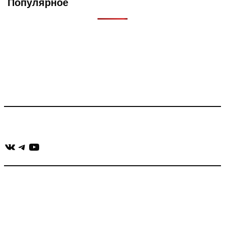
Популярное
Что такое Muzikarek?
Проект содержит информацию о музыке из рекламных
роликов, фильмов, сериалов и анонсов. Узнайте названия
треков, исполнителей и композиторов.
Присоединяйся:
ВКонтакте
Telegram
YouTube
muzikaizreklamy@gmail.com