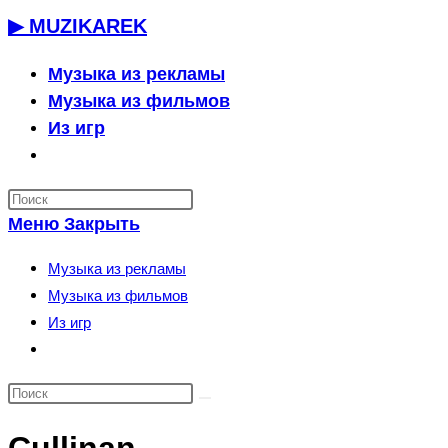
Перейти
▶ MUZIKAREK
к
содержимому
Музыка из рекламы
Музыка из фильмов
Из игр
Переключить
поиск
по
Меню
Закрыть
веб-
сайту
Музыка из рекламы
Музыка из фильмов
Из игр
Переключить
поиск
по
веб-