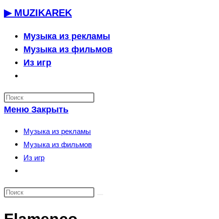
Перейти
▶ MUZIKAREK
к
содержимому
Музыка из рекламы
Музыка из фильмов
Из игр
Переключить
поиск
по
Меню
Закрыть
веб-
сайту
Музыка из рекламы
Музыка из фильмов
Из игр
Переключить
поиск
по
веб-