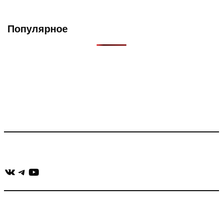
Популярное
Что такое Muzikarek?
Проект содержит информацию о музыке из рекламных
роликов, фильмов, сериалов и анонсов. Узнайте названия
треков, исполнителей и композиторов.
Присоединяйся:
ВКонтакте
Telegram
YouTube
muzikaizreklamy@gmail.com