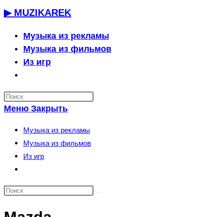
Перейти
▶ MUZIKAREK
к
содержимому
Музыка из рекламы
Музыка из фильмов
Из игр
Переключить
поиск
по
Меню
Закрыть
веб-
сайту
Музыка из рекламы
Музыка из фильмов
Из игр
Переключить
поиск
по
веб-