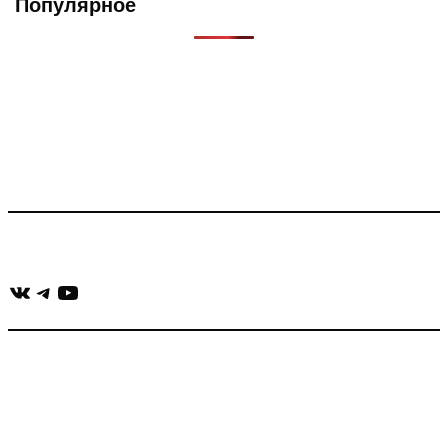
Популярное
Что такое Muzikarek?
Проект содержит информацию о музыке из рекламных
роликов, фильмов, сериалов и анонсов. Узнайте названия
треков, исполнителей и композиторов.
Присоединяйся:
ВКонтакте
Telegram
YouTube
muzikaizreklamy@gmail.com