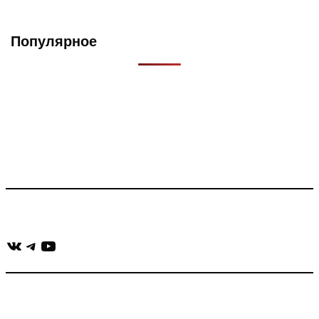
Популярное
Что такое Muzikarek?
Проект содержит информацию о музыке из рекламных
роликов, фильмов, сериалов и анонсов. Узнайте названия
треков, исполнителей и композиторов.
Присоединяйся:
ВКонтакте
Telegram
YouTube
muzikaizreklamy@gmail.com