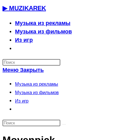
Перейти
▶ MUZIKAREK
к
содержимому
Музыка из рекламы
Музыка из фильмов
Из игр
Переключить
поиск
по
Меню
Закрыть
веб-
сайту
Музыка из рекламы
Музыка из фильмов
Из игр
Переключить
поиск
по
веб-