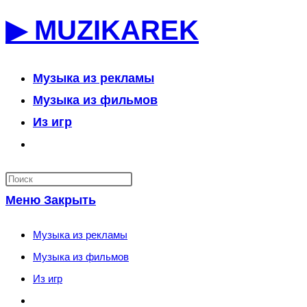
Перейти
▶ MUZIKAREK
к
содержимому
Музыка из рекламы
Музыка из фильмов
Из игр
Переключить
поиск
по
Меню
Закрыть
веб-
сайту
Музыка из рекламы
Музыка из фильмов
Из игр
Переключить