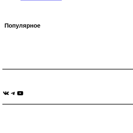
записи:
Популярное
Что такое Muzikarek?
Проект содержит информацию о музыке из рекламных ролико
Присоединяйся:
ВКонтакте
Telegram
YouTube
muzikaizreklamy@gmail.com