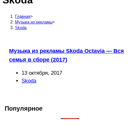
Skoda
сайту
Главная
>
Музыка из рекламы
>
Skoda
Музыка из рекламы Skoda Octavia — Вся
семья в сборе (2017)
Запись
13 октября, 2017
опубликована:
Рубрика
Skoda
записи:
Популярное
Что такое Muzikarek?