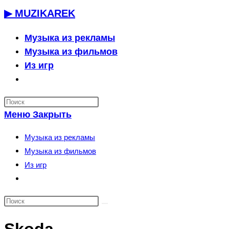
Перейти
▶ MUZIKAREK
к
содержимому
Музыка из рекламы
Музыка из фильмов
Из игр
Переключить
поиск
по
Меню
Закрыть
веб-
сайту
Музыка из рекламы
Музыка из фильмов
Из игр
Переключить
поиск
по
веб-