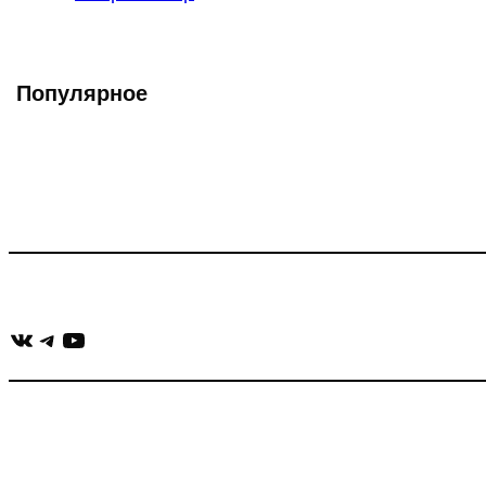
записи:
Популярное
Что такое Muzikarek?
Проект содержит информацию о музыке из рекламных ролико
Присоединяйся:
ВКонтакте
Telegram
YouTube
muzikaizreklamy@gmail.com