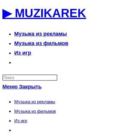
Перейти
▶ MUZIKAREK
к
содержимому
Музыка из рекламы
Музыка из фильмов
Из игр
Переключить
поиск
по
Меню
Закрыть
веб-
сайту
Музыка из рекламы
Музыка из фильмов
Из игр
Переключить