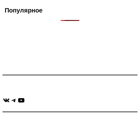
Популярное
Что такое Muzikarek?
Проект содержит информацию о музыке из рекламных
роликов, фильмов, сериалов и анонсов. Узнайте названия
треков, исполнителей и композиторов.
Присоединяйся:
ВКонтакте
Telegram
YouTube
muzikaizreklamy@gmail.com