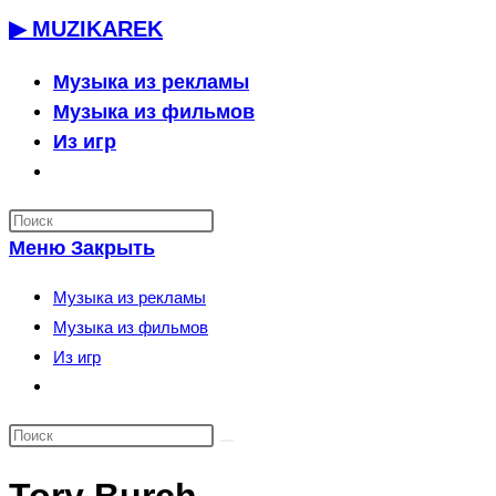
Перейти
▶ MUZIKAREK
к
содержимому
Музыка из рекламы
Музыка из фильмов
Из игр
Переключить
поиск
по
Меню
Закрыть
веб-
сайту
Музыка из рекламы
Музыка из фильмов
Из игр
Переключить
поиск
по
веб-