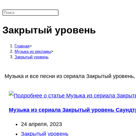
поиск
по
веб-
Закрытый уровень
сайту
Главная
>
Музыка из рекламы
>
Закрытый уровень
Музыка и все песни из сериала Закрытый уровень, 
Музыка из сериала Закрытый уровень Саундтр
Запись
24 апреля, 2023
опубликована:
Рубрика
Закрытый уровень