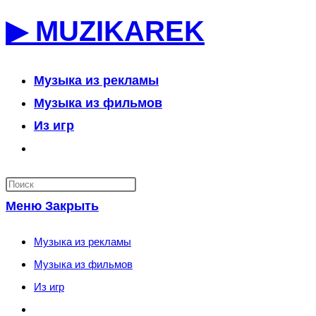
Перейти
▶ MUZIKAREK
к
содержимому
Музыка из рекламы
Музыка из фильмов
Из игр
Переключить
поиск
по
Меню
Закрыть
веб-
сайту
Музыка из рекламы
Музыка из фильмов
Из игр
Переключить