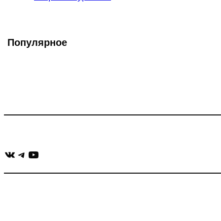
записи:
Популярное
Что такое Muzikarek?
Проект содержит информацию о музыке из рекламных ролико
Присоединяйся:
ВКонтакте
Telegram
YouTube
muzikaizreklamy@gmail.com