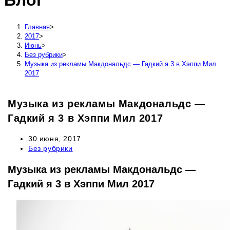
Блог
сайту
Главная
>
2017
>
Июнь
>
Без рубрики
>
Музыка из рекламы Макдональдс — Гадкий я 3 в Хэппи Мил
2017
Музыка из рекламы Макдональдс —
Гадкий я 3 в Хэппи Мил 2017
Запись
30 июня, 2017
опубликована:
Рубрика
Без рубрики
записи:
Музыка из рекламы Макдональдс —
Гадкий я 3 в Хэппи Мил 2017