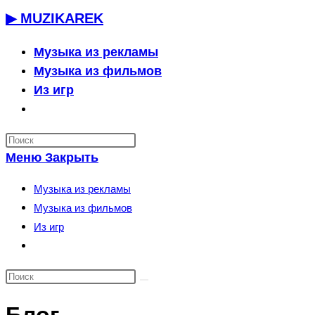
Перейти
▶ MUZIKAREK
к
содержимому
Музыка из рекламы
Музыка из фильмов
Из игр
Переключить
поиск
по
Меню
Закрыть
веб-
сайту
Музыка из рекламы
Музыка из фильмов
Из игр
Переключить
поиск
по
веб-