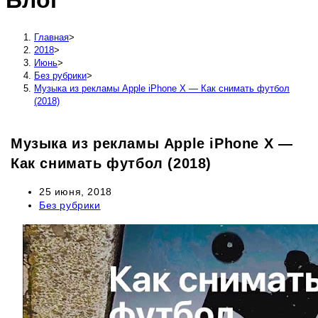
Блог
сайту
Главная
>
2018
>
Июнь
>
Без рубрики
>
Музыка из рекламы Apple iPhone X — Как снимать футбол
(2018)
Музыка из рекламы Apple iPhone X —
Как снимать футбол (2018)
Запись
25 июня, 2018
опубликована:
Рубрика
Без рубрики
записи: