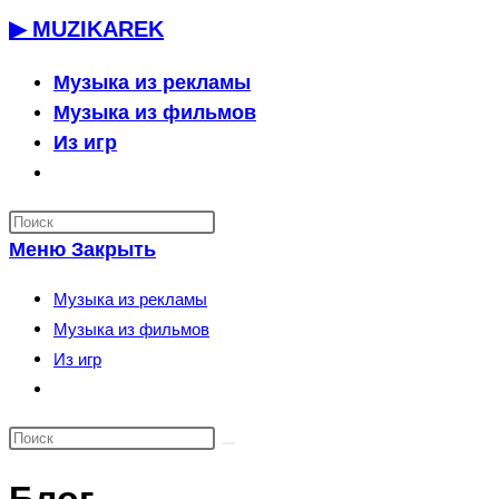
Перейти
▶ MUZIKAREK
к
содержимому
Музыка из рекламы
Музыка из фильмов
Из игр
Переключить
поиск
по
Меню
Закрыть
веб-
сайту
Музыка из рекламы
Музыка из фильмов
Из игр
Переключить
поиск
по
веб-