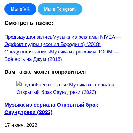
Мы в VK
Мы в Telegram
Смотреть также:
Еще
Предыдущая запись
Музыка из рекламы NIVEA —
Эффект пудры (Ксения Бородина) (2018)
статьи
Следующая запись
Музыка из рекламы JOOM —
Всё есть на Джум (2018)
Вам также может понравиться
Музыка из сериала Открытый брак
Саундтреки (2023)
17 июня, 2023