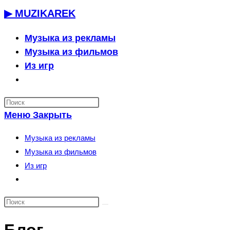
Перейти
▶ MUZIKAREK
к
содержимому
Музыка из рекламы
Музыка из фильмов
Из игр
Переключить
поиск
по
Меню
Закрыть
веб-
сайту
Музыка из рекламы
Музыка из фильмов
Из игр
Переключить
поиск
по
веб-