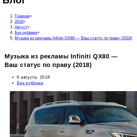
Блог
сайту
Главная
>
2018
>
Август
>
Без рубрики
>
Музыка из рекламы Infiniti QX80 — Ваш статус по праву (2018)
Музыка из рекламы Infiniti QX80 —
Ваш статус по праву (2018)
Запись
6 августа, 2018
опубликована:
Рубрика
Без рубрики
записи: