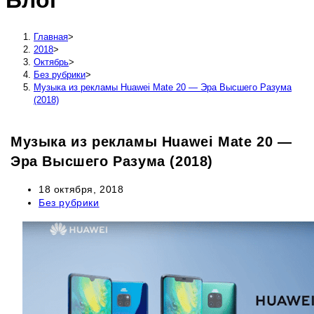
Блог
сайту
Главная
>
2018
>
Октябрь
>
Без рубрики
>
Музыка из рекламы Huawei Mate 20 — Эра Высшего Разума
(2018)
Музыка из рекламы Huawei Mate 20 —
Эра Высшего Разума (2018)
Запись
18 октября, 2018
опубликована:
Рубрика
Без рубрики
записи: