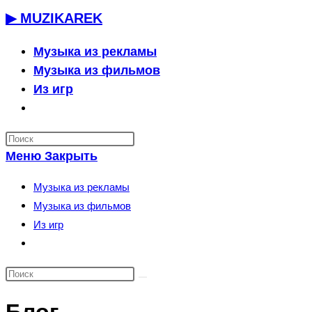
Перейти
▶ MUZIKAREK
к
содержимому
Музыка из рекламы
Музыка из фильмов
Из игр
Переключить
поиск
по
Меню
Закрыть
веб-
сайту
Музыка из рекламы
Музыка из фильмов
Из игр
Переключить
поиск
по
веб-