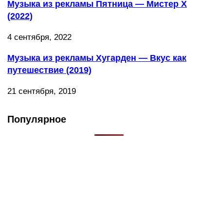
Музыка из рекламы Пятница — Мистер X
(2022)
4 сентября, 2022
Музыка из рекламы Хугарден — Вкус как
путешествие (2019)
21 сентября, 2019
Популярное
Что такое Muzikarek?
Проект содержит информацию о музыке из рекламных
роликов, фильмов, сериалов и анонсов. Узнайте названия
треков, исполнителей и композиторов.