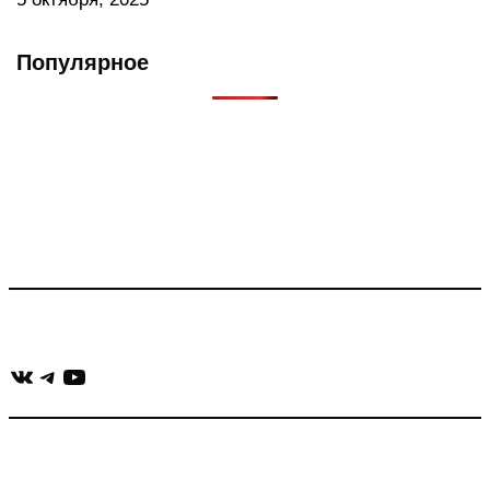
Популярное
Что такое Muzikarek?
Проект содержит информацию о музыке из рекламных
роликов, фильмов, сериалов и анонсов. Узнайте названия
треков, исполнителей и композиторов.
Присоединяйся:
ВКонтакте
Telegram
YouTube
muzikaizreklamy@gmail.com