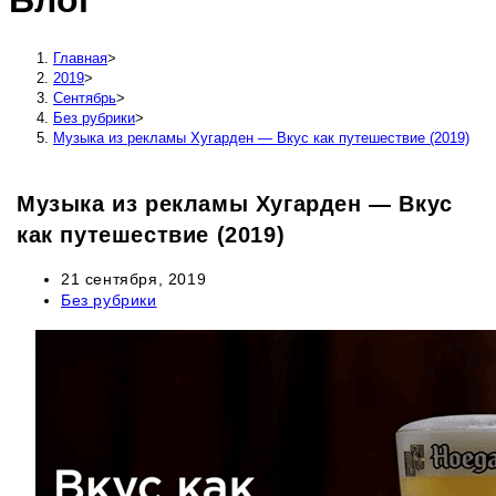
Блог
сайту
Главная
>
2019
>
Сентябрь
>
Без рубрики
>
Музыка из рекламы Хугарден — Вкус как путешествие (2019)
Музыка из рекламы Хугарден — Вкус
как путешествие (2019)
Запись
21 сентября, 2019
опубликована:
Рубрика
Без рубрики
записи: