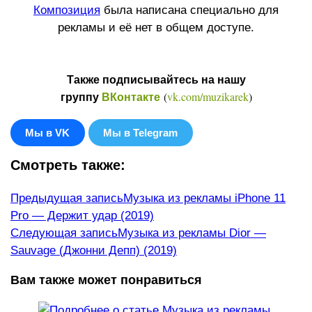
Ком
по
зиция
была написана специально для
рекламы и её нет в общем доступе.
Также подписывайтесь на нашу
(
vk.com/muzikarek
)
группу
ВКонтакте
Мы в VK
Мы в Telegram
Смотреть также:
Еще
Предыдущая запись
Музыка из рекламы iPhone 11
Pro — Держит удар (2019)
статьи
Следующая запись
Музыка из рекламы Dior —
Sauvage (Джонни Депп) (2019)
Вам также может понравиться