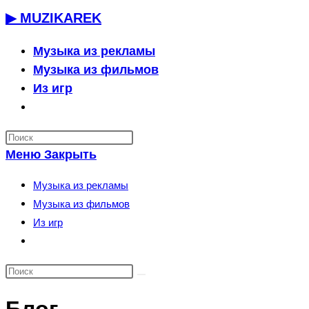
Перейти
▶ MUZIKAREK
к
содержимому
Музыка из рекламы
Музыка из фильмов
Из игр
Переключить
поиск
по
Меню
Закрыть
веб-
сайту
Музыка из рекламы
Музыка из фильмов
Из игр
Переключить
поиск
по
веб-