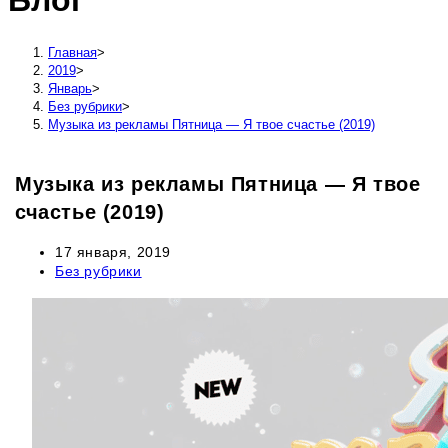
Блог
сайту
Главная
>
2019
>
Январь
>
Без рубрики
>
Музыка из рекламы Пятница — Я твое счастье (2019)
Музыка из рекламы Пятница — Я твое
счастье (2019)
Запись
17 января, 2019
опубликована:
Рубрика
Без рубрики
записи: