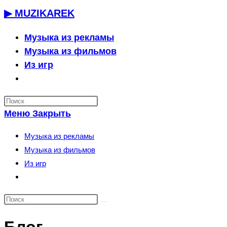
Перейти
▶ MUZIKAREK
к
содержимому
Музыка из рекламы
Музыка из фильмов
Из игр
Переключить
поиск
по
Меню
Закрыть
веб-
сайту
Музыка из рекламы
Музыка из фильмов
Из игр
Переключить
поиск
по
веб-