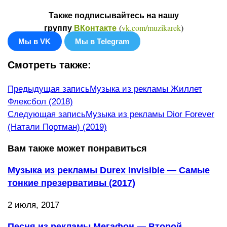
Также подписывайтесь на нашу
(
vk.com/muzikarek
)
группу
ВКонтакте
Мы в VK
Мы в Telegram
Смотреть также:
Еще
Предыдущая запись
Музыка из рекламы Жиллет
Флексбол (2018)
статьи
Следующая запись
Музыка из рекламы Dior Forever
(Натали Портман) (2019)
Вам также может понравиться
Музыка из рекламы Durex Invisible — Самые
тонкие презервативы (2017)
2 июля, 2017
Песня из рекламы Мегафон — Второй